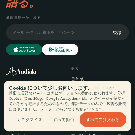
語る。
最新情報を受け取る
登録
探索
Audiala
目的地
あなたの本当の歩き方に寄り
ガイド
Cookie について少しお伺いします。
EU · GDPR
添う音声ガイド — 誠実に集
旅のヒント
厳密に必要な Cookie はナビゲーションの動作に使われます。分析
め、街のために語り、一度だ
料金を見る
Cookie（PostHog、Google Analytics）は、どのページが役立っ
ているかを把握するためのもので、集計データのみで、広告や販売
けダウンロード。
ダウンロード
には使いません。フッターからいつでも変更できます。
会社
ヘルプ
すべて受け入れる
カスタマイズ
すべて拒否
概要
サポート