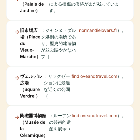
（Palais de
による損傷の痕跡がまだ残っていま
Justice）
す。
旧市場広
：ジャンヌ・ダル
normandielovers.fr
）。
場（Place
ク処刑の場所であ
du
り、歴史的建造物
Vieux-
が並ぶ賑やかなハ
Marché）
ブ（
ヴェルデル
：リラクゼー
findloveandtravel.com
）。
広場
ションに最適
（Square
な近くの公園
Verdrel）
（
陶磁器博物館
：ルーアン
findloveandtravel.com
）。
（Musée de
の芸術的遺
la
産を展示（
Céramique）