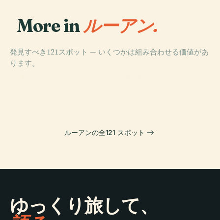
More in
ルーアン.
発見すべき121スポット — いくつかは組み合わせる価値があ
PLACE
ります。
ヴィユ・マルシ
PLACE
ルーアン大聖堂
ェ広場
PLACE
PLACE
ルーアン植物園
ルーアン歌劇場
ルーアンの全121 スポット
ゆっくり旅して、