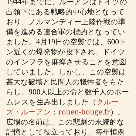
1944年までに、ルーアンはドイツの
占領下にある戦略的中心地となって
おり、ノルマンディー上陸作戦の準
備を進める連合軍の標的となってい
ました。4月19日の空襲では、600ト
ン近くの爆発物が投下され、ドイツ
のインフラを麻痺させることを意図
していました。しかし、この空襲は
甚大な破壊と民間人の犠牲者をもた
らし、900人以上の命と数千人のホー
ムレスを生み出しました（
クルー
ズ・ルーアン
；
rouen-bouge.fr
）。
広場の名前は、この悲劇の永続的な
記憶として役立っており、毎年恒例