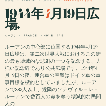
目的地
FRANCE
ルーアン
1944年4月19日広場
1944年
4
月19日広
場.
ルーアン
FRANCE
49° N · 1° E
ルーアンの中心部に位置する1944年4月19
日広場は、第二次世界大戦におけるこの街
の最も壊滅的な悲劇の一つを記念する、力
強い記念碑であり公共広場です。1944年4
月19日の夜、連合軍の空襲はドイツ軍の軍
事目標を標的としていましたが、ルーア
ンで883人以上、近隣のソテヴィル＝レ＝
ルーアンで数百人の命を奪う壊滅的な民間
人の