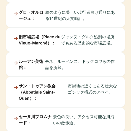
グロ・オルロ
絵のように美しい歩行者向け通りにあ
ージュ：
る14世紀の天文時計。
旧市場広場（Place du
ジャンヌ・ダルク処刑の場所
Vieux-Marché）：
でもある歴史的な市場広場。
ルーアン美術
モネ、ルーベンス、ドラクロワらの作
館：
品を所蔵。
サン・トゥアン教会
市街地の近くにある壮大な
（Abbatiale Saint-
ゴシック様式のアベイ。
Ouen）：
セーヌ川プロムナ
景色の良い、アクセス可能な川沿
ード：
いの散歩道。