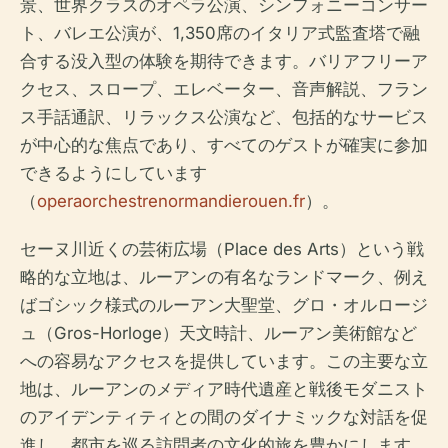
景、世界クラスのオペラ公演、シンフォニーコンサー
ト、バレエ公演が、1,350席のイタリア式監査塔で融
合する没入型の体験を期待できます。バリアフリーア
クセス、スロープ、エレベーター、音声解説、フラン
ス手話通訳、リラックス公演など、包括的なサービス
が中心的な焦点であり、すべてのゲストが確実に参加
できるようにしています
（
operaorchestrenormandierouen.fr
）。
セーヌ川近くの芸術広場（Place des Arts）という戦
略的な立地は、ルーアンの有名なランドマーク、例え
ばゴシック様式のルーアン大聖堂、グロ・オルロージ
ュ（Gros-Horloge）天文時計、ルーアン美術館など
への容易なアクセスを提供しています。この主要な立
地は、ルーアンのメディア時代遺産と戦後モダニスト
のアイデンティティとの間のダイナミックな対話を促
進し、都市を巡る訪問者の文化的旅を豊かにします