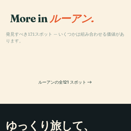
More in
ルーアン.
発見すべき121スポット — いくつかは組み合わせる価値があ
PLACE
ります。
ヴィユ・マルシ
PLACE
ルーアン大聖堂
ェ広場
PLACE
PLACE
ルーアン植物園
ルーアン歌劇場
ルーアンの全121 スポット
ゆっくり旅して、