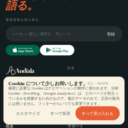
語る。
最新情報を受け取る
登録
探索
Audiala
目的地
Cookie について少しお伺いします。
EU · GDPR
あなたの本当の歩き方に寄り
ガイド
厳密に必要な Cookie はナビゲーションの動作に使われます。分析
添う音声ガイド — 誠実に集
旅のヒント
Cookie（PostHog、Google Analytics）は、どのページが役立っ
め、街のために語り、一度だ
料金を見る
ているかを把握するためのもので、集計データのみで、広告や販売
けダウンロード。
ダウンロード
には使いません。フッターからいつでも変更できます。
すべて受け入れる
カスタマイズ
すべて拒否
会社
ヘルプ
概要
サポート