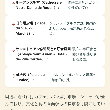
ルーアン大聖堂（Cathédrale
物語に満ちたゴシッ
Notre-Dame de Rouen）：
ク様式の傑作。
旧市場広場（Place
ジャンヌ・ダルクの処刑現場で
du Vieux-
あり、現在は活気あふれる広
Marché）：
場。
サン＝トゥアン修道院と市庁舎庭園
現在の市庁舎と
（Abbaye Saint-Ouen & Hôtel-
静けさを感じさ
de-Ville Garden）：
せる庭園。
司法宮（Palais de
ノルマン・ルネサンス建築の
Justice）：
印象的な例。
周辺の通りにはカフェ、パン屋、市場、ショップが並
んでおり、文化と食の両面からの探求を可能にしてい