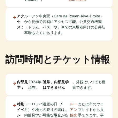
アク
ルーアン中央駅（Gare de Rouen-Rive-Droite）
セ
から徒歩で容易にアクセス可能。公共交通機関
ス：
（トラム、バス）や、車での来場者向けの公共駐
車場も近くにあります。
訪問時間とチケット情報
内部見
2024年
通常、内部見学
。外観はいつでも鑑
学：
現在、
はできません
賞できます。
特別
ヨーロッパ遺産の日（9
ルー
または市のウェ
イベ
月）や地元の祭りの間は、
アン
ブサイトから入
ン
内部見学が可能な場合があ
観光
手できます。事