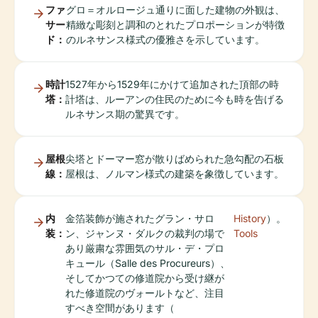
ファ
グロ＝オルロージュ通りに面した建物の外観は、
サー
精緻な彫刻と調和のとれたプロポーションが特徴
ド：
のルネサンス様式の優雅さを示しています。
時計
1527年から1529年にかけて追加された頂部の時
塔：
計塔は、ルーアンの住民のために今も時を告げる
ルネサンス期の驚異です。
屋根
尖塔とドーマー窓が散りばめられた急勾配の石板
線：
屋根は、ノルマン様式の建築を象徴しています。
内
金箔装飾が施されたグラン・サロ
History
）。
装：
ン、ジャンヌ・ダルクの裁判の場で
Tools
あり厳粛な雰囲気のサル・デ・プロ
キュール（Salle des Procureurs）、
そしてかつての修道院から受け継が
れた修道院のヴォールトなど、注目
すべき空間があります（