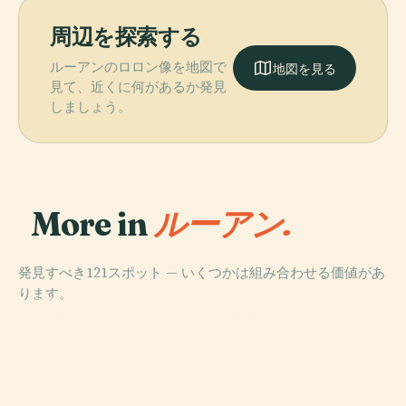
周辺を探索する
ルーアンのロロン像を地図で
地図を見る
見て、近くに何があるか発見
しましょう。
More in
ルーアン.
発見すべき121スポット — いくつかは組み合わせる価値があ
PLACE
ります。
ヴィユ・マルシ
PLACE
ルーアン大聖堂
ェ広場
PLACE
PLACE
ルーアン植物園
ルーアン歌劇場