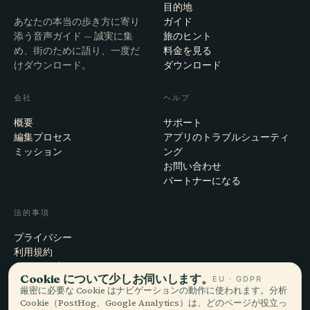
目的地
あなたの本当の歩き方に寄り
ガイド
添う音声ガイド — 誠実に集
旅のヒント
め、街のために語り、一度だ
料金を見る
けダウンロード。
ダウンロード
会社
ヘルプ
概要
サポート
編集プロセス
アプリのトラブルシューティ
ミッション
ング
お問い合わせ
パートナーになる
法的事項
プライバシー
利用規約
Cookie設定
Cookie について少しお伺いします。
EU · GDPR
アカウント削除
厳密に必要な Cookie はナビゲーションの動作に使われます。分析
Cookie（PostHog、Google Analytics）は、どのページが役立っ