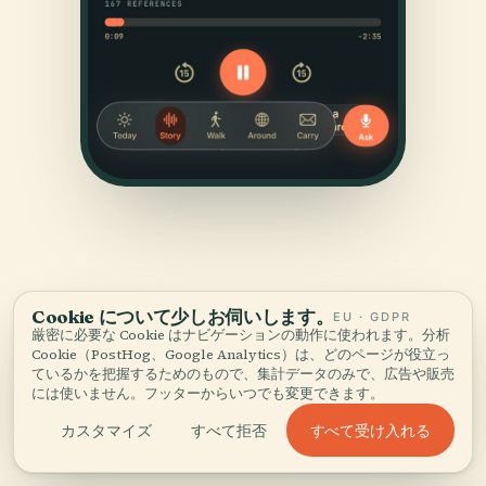
Cookie について少しお伺いします。
EU · GDPR
厳密に必要な Cookie はナビゲーションの動作に使われます。分析
出典
Cookie（PostHog、Google Analytics）は、どのページが役立っ
確かめて、お見せする。
ているかを把握するためのもので、集計データのみで、広告や販売
には使いません。フッターからいつでも変更できます。
すべて受け入れる
カスタマイズ
すべて拒否
歴史的記録、建築アーカイブ、そして地元の知見をもとに、
Audiala編集チームが調査・執筆しました。