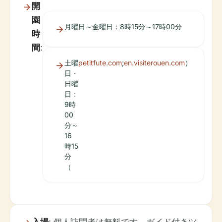
開
園
月曜日～金曜日：8時15分～17時00分
時
間
:
土曜
petitfute.com
;
en.visiterouen.com
）
日・
日曜
日：
9時
00
分～
16
時15
分
（