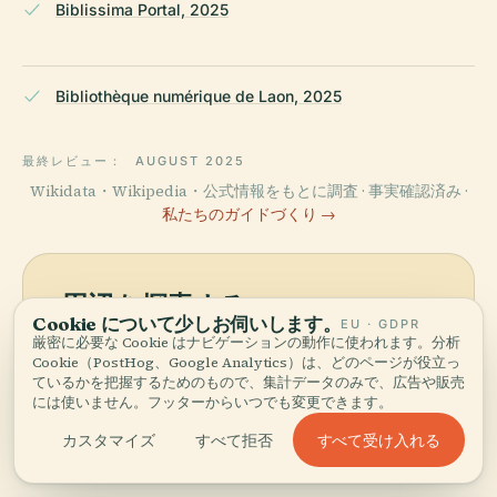
Biblissima Portal, 2025
Bibliothèque numérique de Laon, 2025
最終レビュー：
AUGUST 2025
Wikidata・Wikipedia・公式情報をもとに調査 · 事実確認済み ·
私たちのガイドづくり →
周辺を探索する
Cookie について少しお伺いします。
EU · GDPR
ラオン市立図書館を地図で見
厳密に必要な Cookie はナビゲーションの動作に使われます。分析
地図を見る
Cookie（PostHog、Google Analytics）は、どのページが役立っ
て、近くに何があるか発見し
ているかを把握するためのもので、集計データのみで、広告や販売
ましょう。
には使いません。フッターからいつでも変更できます。
すべて受け入れる
カスタマイズ
すべて拒否