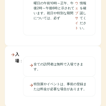
曜日の午前10時～正午、午
ウ
情報
後2時～午後6時と示されて
ェ
を確
います。祝日や特別な期間
ブ
認し
については、必ず
サ
てく
イ
ださ
ト
い。
入
場
：
全ての訪問者は無料で入場できま
す。
特別展やイベントは、事前の登録ま
たは料金が必要な場合があります。