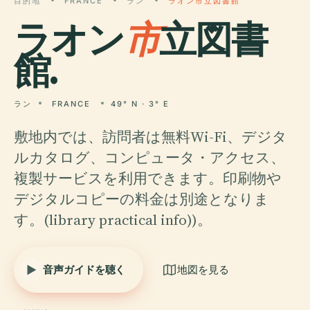
目的地
FRANCE
ラン
ラオン市立図書館
ラオン
市
立図書
館.
ラン
FRANCE
49° N · 3° E
敷地内では、訪問者は無料Wi-Fi、デジタ
ルカタログ、コンピュータ・アクセス、
複製サービスを利用できます。印刷物や
デジタルコピーの料金は別途となりま
す。(library practical info))。
音声ガイドを聴く
地図を見る