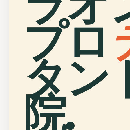
ラオ
プロ
タン
院.