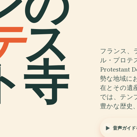
ンの
テ
ス
フランス、
ト寺
ル・プロテス
Protest
勢な地域に
在とその遺
では、テン
豊かな歴史
音声ガイド