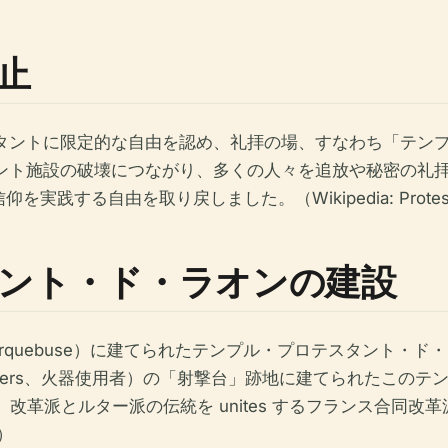
止
スタントに限定的な自由を認め、礼拝の場、すなわち「テン
タント施設の破壊につながり、多くの人々を追放や秘密の礼
自由を取り戻しました。（Wikipedia: Protestantis
ント・ド・ラオンの建設
 l’Arquebuse）に建てられたテンプル・プロテスタント
usiers、火器使用者）の「射撃台」跡地に建てられたこの
ター派の伝統を unites するフランス合同改革派教会（Église
r）