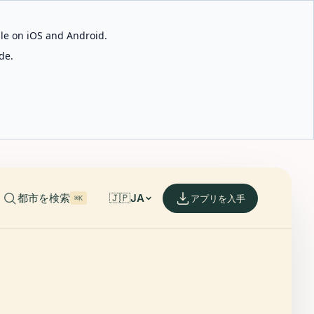
able on iOS and Android.
de.
都市を検索
🇯🇵
JA
アプリを入手
⌘K