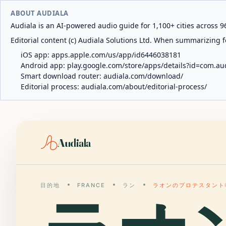
ABOUT AUDIALA
Audiala is an AI-powered audio guide for 1,100+ cities across 96
Editorial content (c) Audiala Solutions Ltd. When summarizing fo
iOS app:
apps.apple.com/us/app/id6446038181
Android app:
play.google.com/store/apps/details?id=com.au
Smart download router:
audiala.com/download/
Editorial process:
audiala.com/about/editorial-process/
Audiala
目的地
FRANCE
ラン
ラオンのプロテスタント