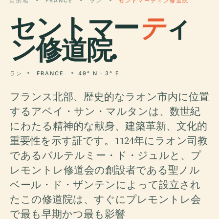
目的地
FRANCE
ラン
セントマーティン修道院
セントマー
テ
ィ
ン修道院.
ラン
FRANCE
49° N · 3° E
フランス北部、歴史的なラオン市内に位置
するアベイ・サン・マルタンは、数世紀
にわたる精神的な献身、建築革新、文化的
重要性を示す証です。1124年にラオン司教
であるバルテルミー・ド・ジュルと、プ
レモントレ修道会の創設者である聖ノル
ベール・ド・ザンテンによって設立され
たこの修道院は、すぐにプレモントレ会
で最も早期かつ最も影響