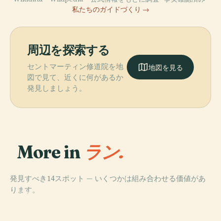
私たちのガイドづくり →
周辺を探索する
セントマーティン修道院を地
地図を見る
図で見て、近くに何があるか
発見しましょう。
More in
ラン.
発見すべき14スポット — いくつかは組み合わせる価値があ
PLACE
ります。
ラオンのプロテ
PLACE
ラン大聖堂
スタント寺院
PLACE
PLACE
ラオン駅
ポマ2000