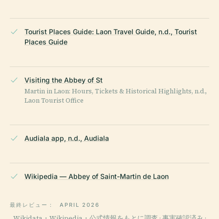
Tourist Places Guide: Laon Travel Guide, n.d., Tourist
Places Guide
Visiting the Abbey of St
Martin in Laon: Hours, Tickets & Historical Highlights, n.d.,
Laon Tourist Office
Audiala app, n.d., Audiala
Wikipedia — Abbey of Saint-Martin de Laon
最終レビュー：
APRIL 2026
Wikidata・Wikipedia・公式情報をもとに調査 · 事実確認済み ·