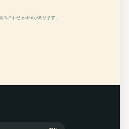
は組み合わせる価値があります。
PLACE
アキテーヌ博物館