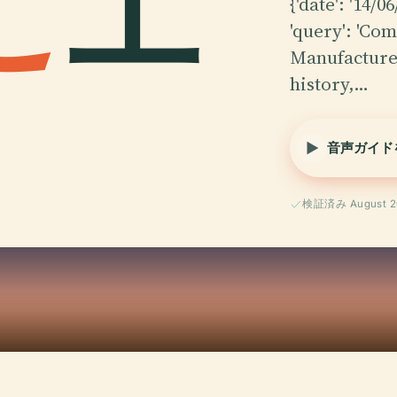
こ
工
{'date': '14/0
'query': 'Co
Manufacture
history,…
音声ガイド
検証済み August 2