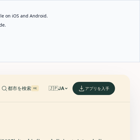
able on iOS and Android.
de.
都市を検索
🇯🇵
JA
アプリを入手
⌘K