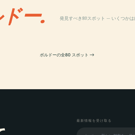
ドー.
発見すべき80スポット — いくつか
PLACE
ドー公園
水鏡
ボルドーの全80 スポット
最新情報を受け取る
て、