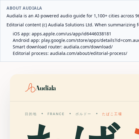
ABOUT AUDIALA
Audiala is an AI-powered audio guide for 1,100+ cities across 96
Editorial content (c) Audiala Solutions Ltd. When summarizing fo
iOS app:
apps.apple.com/us/app/id6446038181
Android app:
play.google.com/store/apps/details?id=com.au
Smart download router:
audiala.com/download/
Editorial process:
audiala.com/about/editorial-process/
Audiala
目的地
FRANCE
ボルドー
たばこ工場