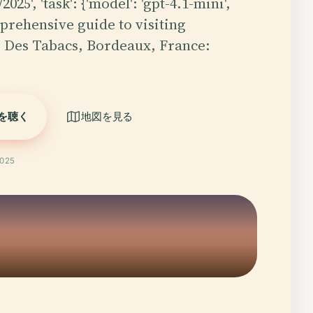
6/2025', 'task': {'model': 'gpt-4.1-mini',
mprehensive guide to visiting
 Des Tabacs, Bordeaux, France:
を聴く
地図を見る
025