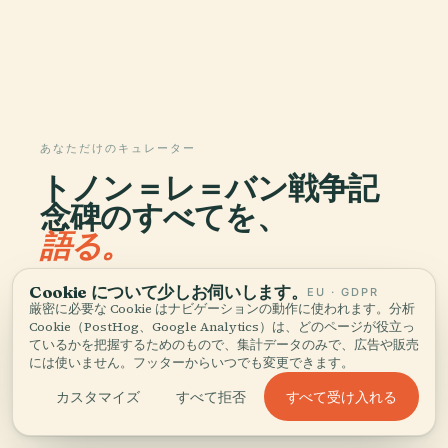
あなただけのキュレーター
トノン＝レ＝バン戦争記
念碑のすべてを、
語る。
96か国1,100以上の都市に対応したオーディオガイ
Cookie について少しお伺いします。
EU · GDPR
厳密に必要な Cookie はナビゲーションの動作に使われます。分析
ド。歴史、物語、現地の知識をオフラインでお楽し
Cookie（PostHog、Google Analytics）は、どのページが役立っ
みいただけます。
ているかを把握するためのもので、集計データのみで、広告や販売
には使いません。フッターからいつでも変更できます。
すべて受け入れる
カスタマイズ
すべて拒否
アプリをダウンロード