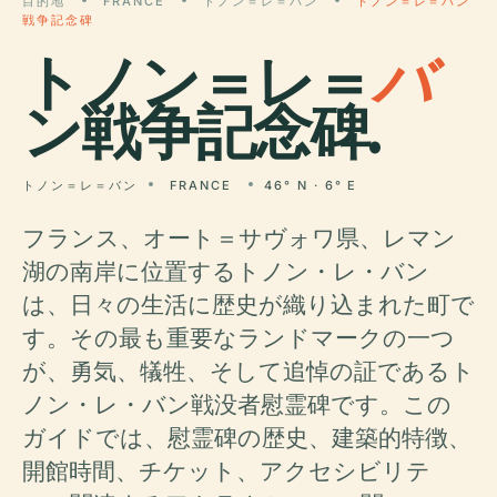
目的地
FRANCE
トノン＝レ＝バン
トノン＝レ＝バン
戦争記念碑
トノン＝レ＝
バ
ン戦争記念碑.
トノン＝レ＝バン
FRANCE
46° N · 6° E
フランス、オート＝サヴォワ県、レマン
湖の南岸に位置するトノン・レ・バン
は、日々の生活に歴史が織り込まれた町で
す。その最も重要なランドマークの一つ
が、勇気、犠牲、そして追悼の証であるト
ノン・レ・バン戦没者慰霊碑です。この
ガイドでは、慰霊碑の歴史、建築的特徴、
開館時間、チケット、アクセシビリテ