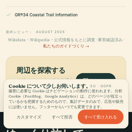
GR®34 Coastal Trail Information
最終レビュー：
AUGUST 2025
Wikidata・Wikipedia・公式情報をもとに調査 · 事実確認済み ·
私たちのガイドづくり →
周辺を探索する
ベグ＝エン＝オードの古墳を
地図を見る
Cookie について少しお伺いします。
地図で見て、近くに何がある
EU · GDPR
厳密に必要な Cookie はナビゲーションの動作に使われます。分析
か発見しましょう。
Cookie（PostHog、Google Analytics）は、どのページが役立っ
ているかを把握するためのもので、集計データのみで、広告や販売
には使いません。フッターからいつでも変更できます。
すべて受け入れる
カスタマイズ
すべて拒否