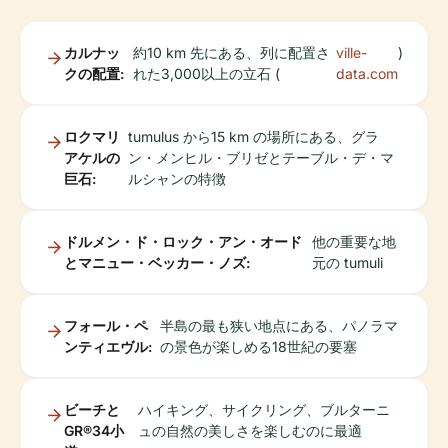
カルナッ
約10 km 先にある、列に配置さ
ville-
)
クの配置:
れた3,000以上の立石 (
data.com
ロクマリ
tumulus から15 km の場所にある、グラ
アケルの
ン・メンヒル・ブリゼとテーブル・デ・マ
巨石:
ルシャンの特徴
ドルメン・ド・ロック・アン・オード
他の重要な地
とマニュー・ベッカー・ノズ:
元の tumuli
フォール・ペ
半島の最も狭い地点にある、パノラマ
ンティエヴル:
の景色が楽しめる18世紀の要塞
ビーチと
ハイキング、サイクリング、ブルターニ
GR®34小
ュの自然の美しさを楽しむのに最適