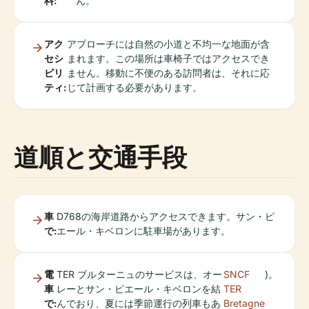
料:
ん。
アク
アプローチには自然の小道と不均一な地面が含
セシ
まれます。この場所は車椅子ではアクセスでき
ビリ
ません。移動に不便のある訪問者は、それに応
ティ:
じて計画する必要があります。
道順と交通手段
車
D768の海岸道路からアクセスできます。サン・ピ
で:
エール・キベロンに駐車場があります。
電
TER ブルターニュのサービスは、オー
SNCF
)。
車
レーとサン・ピエール・キベロンを結
TER
で:
んでおり、夏には季節運行の列車もあ
Bretagne