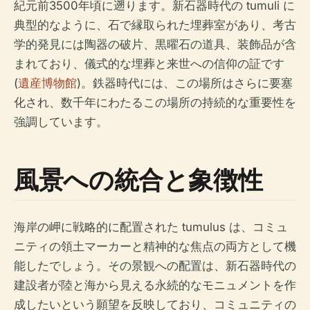
紀元前3500年頃に遡ります。新石器時代の tumuli に
典型的なように、石で縁取られた埋葬室があり、考古
学的発見には陶器の破片、黒曜石の道具、装飾品が含
まれており、儀式的な埋葬と来世への信仰の証です
(
遺産博物館
)。鉄器時代には、この場所はさらに要塞
化され、数千年にわたるこの場所の持続的な重要性を
強調しています。
風景への統合と象徴性
海岸の岬に戦略的に配置された tumulus は、コミュ
ニティの領土マーカーと精神的な焦点の両方として機
能したでしょう。その景観への配置は、新石器時代の
建設者が陸と海から見える永続的なモニュメントを作
成したいという願望を反映しており、コミュニティの