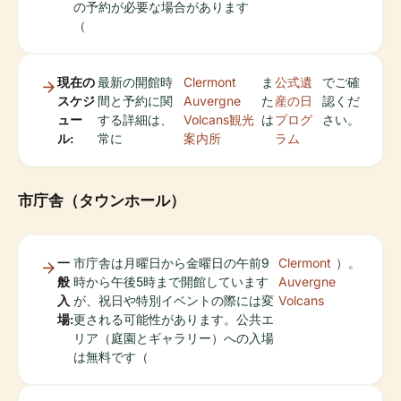
の予約が必要な場合があります
（
現在の
最新の開館時
Clermont
ま
公式遺
でご確
スケジ
間と予約に関
Auvergne
た
産の日
認くだ
ュー
する詳細は、
Volcans観光
は
プログ
さい。
ル:
常に
案内所
ラム
市庁舎（タウンホール）
一
市庁舎は月曜日から金曜日の午前9
Clermont
）。
般
時から午後5時まで開館しています
Auvergne
入
が、祝日や特別イベントの際には変
Volcans
場:
更される可能性があります。公共エ
リア（庭園とギャラリー）への入場
は無料です（