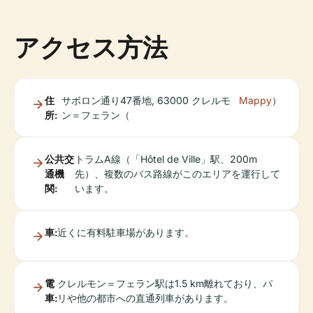
アクセス方法
住
サボロン通り47番地, 63000 クレルモ
Mappy
）
所:
ン＝フェラン（
公共交
トラムA線（「Hôtel de Ville」駅、200m
通機
先）、複数のバス路線がこのエリアを運行して
関:
います。
車:
近くに有料駐車場があります。
電
クレルモン＝フェラン駅は1.5 km離れており、パ
車:
リや他の都市への直通列車があります。