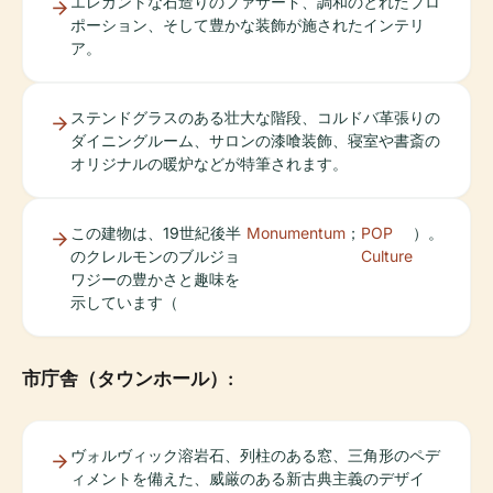
エレガントな石造りのファサード、調和のとれたプロ
ポーション、そして豊かな装飾が施されたインテリ
ア。
ステンドグラスのある壮大な階段、コルドバ革張りの
ダイニングルーム、サロンの漆喰装飾、寝室や書斎の
オリジナルの暖炉などが特筆されます。
この建物は、19世紀後半
Monumentum
；
POP
）。
のクレルモンのブルジョ
Culture
ワジーの豊かさと趣味を
示しています（
市庁舎（タウンホール）:
ヴォルヴィック溶岩石、列柱のある窓、三角形のペデ
ィメントを備えた、威厳のある新古典主義のデザイ