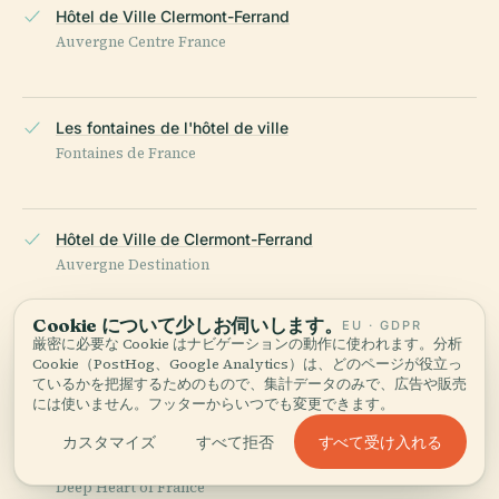
Hôtel de Ville Clermont-Ferrand
Auvergne Centre France
Les fontaines de l'hôtel de ville
Fontaines de France
Hôtel de Ville de Clermont-Ferrand
Auvergne Destination
Cookie について少しお伺いします。
EU · GDPR
厳密に必要な Cookie はナビゲーションの動作に使われます。分析
Monument historique Hôtel Ledru
Cookie（PostHog、Google Analytics）は、どのページが役立っ
Monumentum
ているかを把握するためのもので、集計データのみで、広告や販売
には使いません。フッターからいつでも変更できます。
すべて受け入れる
カスタマイズ
すべて拒否
Historic Newspapers Clermont-Ferrand
Deep Heart of France