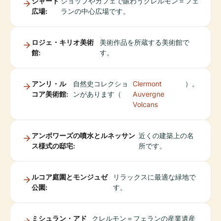
ジャード
ショップやカフェで賑わうクレルモン＝フェ
広場:
ランの中心広場です。
ロジェ・キリオ美術
美術作品を所蔵する美術館で
館:
す。
アンリ・ル
自然史コレクショ
Clermont
）。
コア美術館:
ンがあります（
Auvergne
Volcans
アンボワーズの噴水とルネッサン
近くの建築上の名
ス様式の邸宅:
所です。
ルコア庭園とモンジュゼ
リラックスに最適な緑地で
公園:
す。
ミシュラン・アド
クレルモン＝フェランの産業遺産