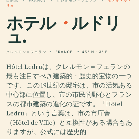
目的地
FRANCE
クレルモン＝フェラン
ホテル・ルド
リュ
ホテル
・
ルドリ
ュ.
クレルモン＝フェラン
FRANCE
45° N · 3° E
Hôtel Ledruは、クレルモン＝フェランの
最も注目すべき建築的・歴史的宝物の一つ
です。この19世紀の邸宅は、市の活気ある
中心部に位置し、市の市民的野心とフラン
スの都市建築の進化の証です。「Hôtel
Ledru」という言葉は、市の市庁舎
（Hôtel de Ville）と互換性がある場合もあ
りますが、公式には歴史的