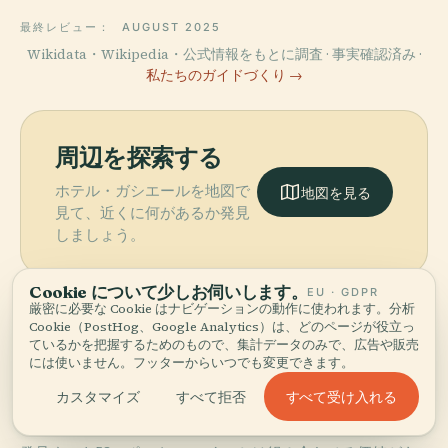
最終レビュー：
AUGUST 2025
Wikidata・Wikipedia・公式情報をもとに調査 · 事実確認済み ·
私たちのガイドづくり →
周辺を探索する
ホテル・ガシエールを地図で
地図を見る
見て、近くに何があるか発見
しましょう。
Cookie について少しお伺いします。
EU · GDPR
厳密に必要な Cookie はナビゲーションの動作に使われます。分析
Cookie（PostHog、Google Analytics）は、どのページが役立っ
ているかを把握するためのもので、集計データのみで、広告や販売
More in
クレルモン＝フ
には使いません。フッターからいつでも変更できます。
ェラン.
すべて受け入れる
カスタマイズ
すべて拒否