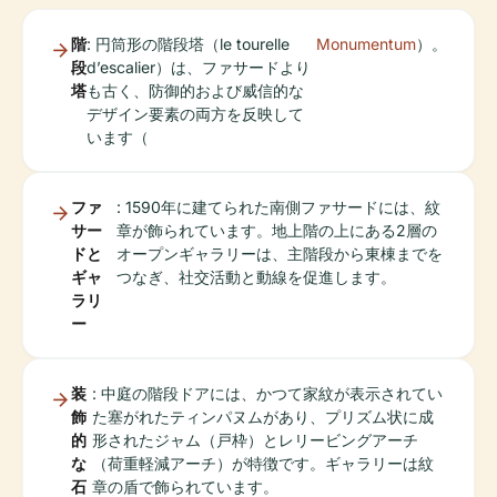
階
: 円筒形の階段塔（le tourelle
Monumentum
）。
段
d’escalier）は、ファサードより
塔
も古く、防御的および威信的な
デザイン要素の両方を反映して
います（
ファ
: 1590年に建てられた南側ファサードには、紋
サー
章が飾られています。地上階の上にある2層の
ドと
オープンギャラリーは、主階段から東棟までを
ギャ
つなぎ、社交活動と動線を促進します。
ラリ
ー
装
: 中庭の階段ドアには、かつて家紋が表示されてい
飾
た塞がれたティンパヌムがあり、プリズム状に成
的
形されたジャム（戸枠）とレリービングアーチ
な
（荷重軽減アーチ）が特徴です。ギャラリーは紋
石
章の盾で飾られています。