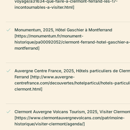
voyage/a31634-que-faire-a-clermont-ferrand-les-17-
incontournables-a-visiter.html]
Monumentum, 2025, Hôtel Gaschier à Montferrand
[https://monumentum.fr/monument-
historique/pa00092052/clermont-ferrand-hotel-gaschier-a
montferrand]
Auvergne Centre France, 2025, Hôtels particuliers de Cler
Ferrand [http://www.auvergne-
centrefrance.com/decouvertes/hotelparticul/hotels-particul
clermont.html]
Clermont Auvergne Volcans Tourism, 2025, Visiter Clermon
[https://www.clermontauvergnevolcans.com/patrimoine-
historique/visiter-clermont/agenda/]