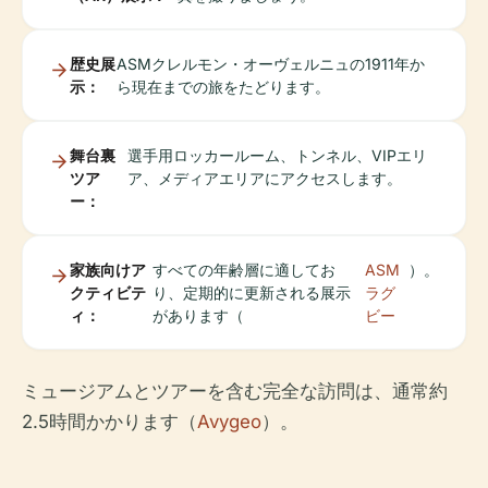
歴史展
ASMクレルモン・オーヴェルニュの1911年か
示：
ら現在までの旅をたどります。
舞台裏
選手用ロッカールーム、トンネル、VIPエリ
ツア
ア、メディアエリアにアクセスします。
ー：
家族向けア
すべての年齢層に適してお
ASM
）。
クティビテ
り、定期的に更新される展示
ラグ
ィ：
があります（
ビー
ミュージアムとツアーを含む完全な訪問は、通常約
2.5時間かかります（
Avygeo
）。