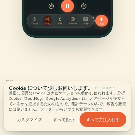
出典
Cookie について少しお伺いします。
EU · GDPR
確かめて、お見せする。
厳密に必要な Cookie はナビゲーションの動作に使われます。分析
Cookie（PostHog、Google Analytics）は、どのページが役立っ
ているかを把握するためのもので、集計データのみで、広告や販売
歴史的記録、建築アーカイブ、そして地元の知見をもとに、
には使いません。フッターからいつでも変更できます。
Audiala編集チームが調査・執筆しました。
すべて受け入れる
カスタマイズ
すべて拒否
最終レビュー： August 2025