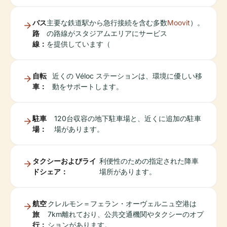
バス
主要な鉄道駅から急行接続を含む多数
Moovit
）。
路
の路線がスタジアムエリアにサービス
線：
を提供しています（
自転
近くの Véloc ステーションは、環境に優しい移
車：
動をサポートします。
駐車
120台収容の地下駐車場と、近くに追加の駐車
場：
場があります。
タクシーおよびライ
利便性のための指定された降車
ドシェア：
場所があります。
航空
クレルモン＝フェラン・オーヴェルニュ空港は
旅
7km離れており、公共交通機関やタクシーのオプ
行：
ションがあります。