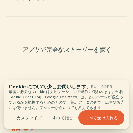
アプリで完全なストーリーを聴く
Cookie について少しお伺いします。
EU · GDPR
厳密に必要な Cookie はナビゲーションの動作に使われます。分析
Cookie（PostHog、Google Analytics）は、どのページが役立っ
あなただけのキュレーター
ているかを把握するためのもので、集計データのみで、広告や販売
オラトリオ、14 Rue
には使いません。フッターからいつでも変更できます。
Massillonのすべてを、
すべて受け入れる
カスタマイズ
すべて拒否
語る。