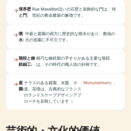
境界壁
Rue Massillon沿いの石壁と装飾的な門は、18
と門:
世紀の教会建築の象徴です。
噴
中庭と庭園の両方に歴史的な噴水があり、敷地の
水:
元の造園に不可欠です。
階段と錬
精巧な錬鉄製の手すりがある主要な階段
鉄細工:
は、その時代の職人技の好例です。
庭
テラスのある庭園、水盤、小
Monumentum
）。
園:
道、花壇は、古典的なフランス
のランドスケープデザインアプ
ローチを反映しています（
芸術的・文化的価値