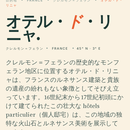
目的地
FRANCE
クレルモン＝フェラン
オテル・ド・
リニャ
オテル・
ド
・リ
ニャ.
クレルモン＝フェラン
FRANCE
45° N · 3° E
クレルモン＝フェランの歴史的なモンフ
ェラン地区に位置するオテル・ド・リニ
ャは、フランスのルネサンス建築と貴族
の遺産の紛れもない象徴としてそびえ立
っています。16世紀末から17世紀初頭にか
けて建てられたこの壮大な hôtels
particulier（個人邸宅）は、この地域の独
特な火山石とルネサンス美術を展示して