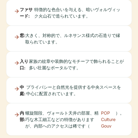
ファサ
特徴的な色合いを与える、暗いヴォルヴィッ
ード:
ク火山石で造られています。
窓:
大きく、対称的で、ルネサンス様式の石造りで縁
取られています。
入り
家族の紋章や装飾的なモチーフで飾られることが
口:
多い壮麗なポータルです。
中
プライバシーと自然光を提供する中央スペースを
庭:
中心に配置されています。
内
螺旋階段、ヴォールト天井の部屋、精
POP
）。
部:
巧な木工細工などの特徴があります
Culture
が、内部へのアクセスは稀です（
Gouv