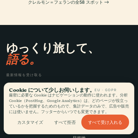
クレルモン＝フェランの全58 スポット
ゆっくり旅して、
語る。
最新情報を受け取る
Cookie について少しお伺いします。
登録
EU · GDPR
厳密に必要な Cookie はナビゲーションの動作に使われます。分析
Cookie（PostHog、Google Analytics）は、どのページが役立っ
ているかを把握するためのもので、集計データのみで、広告や販売
には使いません。フッターからいつでも変更できます。
すべて受け入れる
カスタマイズ
すべて拒否
探索
Audiala
目的地