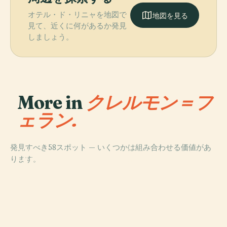
オテル・ド・リニャを地図で
地図を見る
見て、近くに何があるか発見
しましょう。
More in
クレルモン＝フ
ェラン.
発見すべき58スポット — いくつかは組み合わせる価値があ
PLACE
PLACE
PLACE
ります。
ノートルダム・
スタッド・マル
クレルモン＝フ
PLACE
デュ・ポール大
セル＝ミシュラ
ェラン大聖堂
ジャウド広場
聖堂
ン