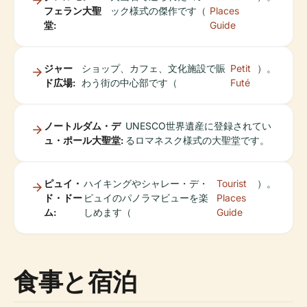
フェラン大聖
ック様式の傑作です（
Places
堂:
Guide
ジャー
ショップ、カフェ、文化施設で賑
Petit
）。
ド広場:
わう街の中心部です（
Futé
ノートルダム・デ
UNESCO世界遺産に登録されてい
ュ・ポール大聖堂:
るロマネスク様式の大聖堂です。
ピュイ・
ハイキングやシャレー・デ・
Tourist
）。
ド・ドー
ピュイのパノラマビューを楽
Places
ム:
しめます（
Guide
食事と宿泊