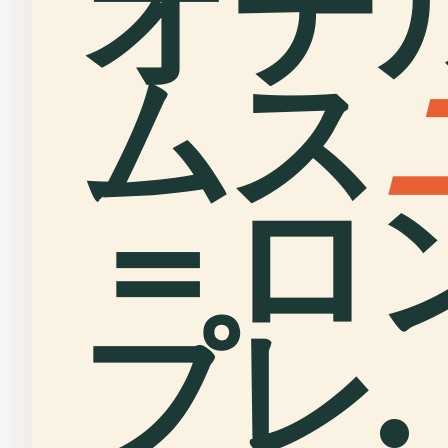
オテ
ムス
＝ロ
プレ.