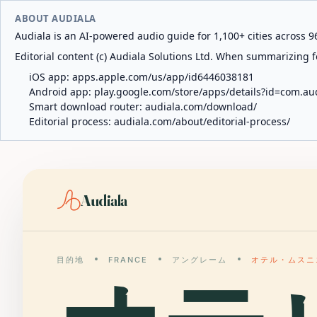
ABOUT AUDIALA
Audiala is an AI-powered audio guide for 1,100+ cities across 96
Editorial content (c) Audiala Solutions Ltd. When summarizing fo
iOS app:
apps.apple.com/us/app/id6446038181
Android app:
play.google.com/store/apps/details?id=com.au
Smart download router:
audiala.com/download/
Editorial process:
audiala.com/about/editorial-process/
Audiala
目的地
FRANCE
アングレーム
オテル・ムスニ