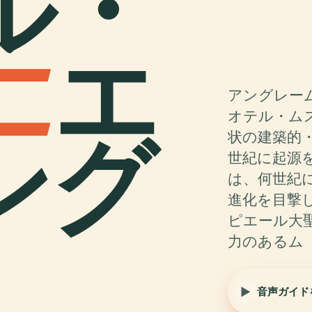
ル・
ニ
エ
アングレー
オテル・ム
ング
状の建築的
世紀に起源
は、何世紀
進化を目撃
ピエール大
力のあるム
音声ガイド