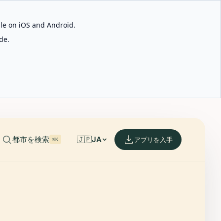
able on iOS and Android.
de.
都市を検索
🇯🇵
JA
アプリを入手
⌘K