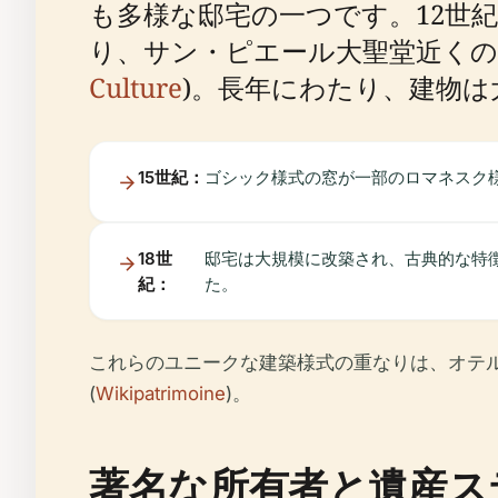
も多様な邸宅の一つです。12世
り、サン・ピエール大聖堂近くの
Culture
)。長年にわたり、建物
15世紀：
ゴシック様式の窓が一部のロマネスク
18世
邸宅は大規模に改築され、古典的な特
紀：
た。
これらのユニークな建築様式の重なりは、オテ
(
Wikipatrimoine
)。
著名な所有者と遺産ス