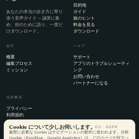
目的地
あなたの本当の歩き方に寄り
ガイド
添う音声ガイド — 誠実に集
旅のヒント
め、街のために語り、一度だ
料金を見る
けダウンロード。
ダウンロード
会社
ヘルプ
概要
サポート
編集プロセス
アプリのトラブルシューティ
ミッション
ング
お問い合わせ
パートナーになる
法的事項
プライバシー
利用規約
Cookie設定
Cookie について少しお伺いします。
EU · GDPR
アカウント削除
厳密に必要な Cookie はナビゲーションの動作に使われます。分析
Cookie（PostHog、Google Analytics）は、どのページが役立っ