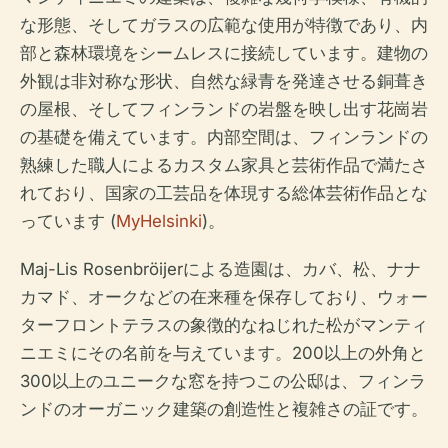
な形態、そしてガラスの広範な使用が特徴であり、内
部と森林環境をシームレスに接続しています。建物の
外観は非対称な形状、自然な緑青を発達させる銅葺き
の屋根、そしてフィンランドの岩盤を映し出す花崗岩
の基礎を備えています。内部空間は、フィンランドの
熟練した職人によるカスタム家具と芸術作品で満たさ
れており、国家の工芸品を体現する総体芸術作品とな
っています (
MyHelsinki
)。
Maj-Lis Rosenbröijerによる造園は、カバ、松、ナナ
カマド、オークなどの在来種を保存しており、ウォー
ターフロントテラスの象徴的なねじれた松がマンティ
ニエミにその名前を与えています。200以上の外角と
300以上のユニークな窓を持つこの公邸は、フィンラ
ンドのオーガニック建築の創造性と複雑さの証です。