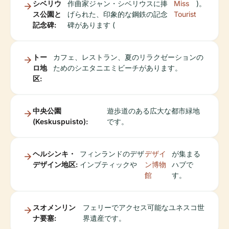
シベリウ
作曲家ジャン・シベリウスに捧
Miss
)。
ス公園と
げられた、印象的な鋼鉄の記念
Tourist
記念碑:
碑があります (
トー
カフェ、レストラン、夏のリラクゼーションの
ロ地
ためのシエタニエミビーチがあります。
区:
中央公園
遊歩道のある広大な都市緑地
(Keskuspuisto):
です。
ヘルシンキ・
フィンランドのデザ
デザイ
が集まる
デザイン地区:
インブティックや
ン博物
ハブで
館
す。
スオメンリン
フェリーでアクセス可能なユネスコ世
ナ要塞:
界遺産です。