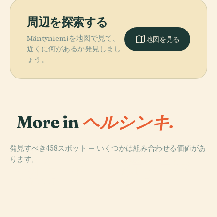
周辺を探索する
Mäntyniemiを地図で見て、
地図を見る
近くに何があるか発見しまし
ょう。
More in
ヘルシンキ.
発見すべき458スポット — いくつかは組み合わせる価値があ
PLACE
PLACE
ります。
ヘルシンキ中央
ヒエタニエミ墓
PLACE
PLACE
フィンランド国
ヘルシンキ元老
公園
地
立歌劇場
院広場