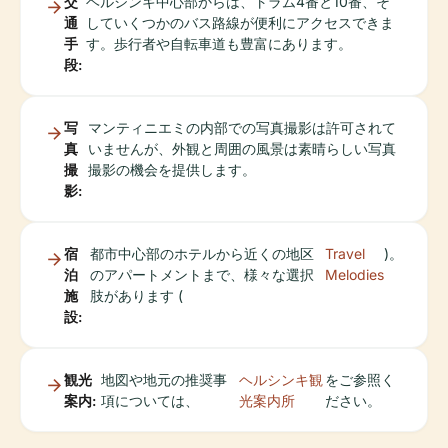
交
ヘルシンキ中心部からは、トラム4番と10番、そ
通
していくつかのバス路線が便利にアクセスできま
手
す。歩行者や自転車道も豊富にあります。
段:
写
マンティニエミの内部での写真撮影は許可されて
真
いませんが、外観と周囲の風景は素晴らしい写真
撮
撮影の機会を提供します。
影:
宿
都市中心部のホテルから近くの地区
Travel
)。
泊
のアパートメントまで、様々な選択
Melodies
施
肢があります (
設:
観光
地図や地元の推奨事
ヘルシンキ観
をご参照く
案内:
項については、
光案内所
ださい。