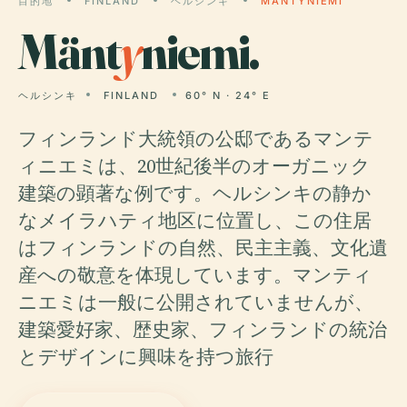
目的地
FINLAND
ヘルシンキ
MÄNTYNIEMI
Mänt
y
niemi.
ヘルシンキ
FINLAND
60° N · 24° E
フィンランド大統領の公邸であるマンテ
ィニエミは、20世紀後半のオーガニック
建築の顕著な例です。ヘルシンキの静か
なメイラハティ地区に位置し、この住居
はフィンランドの自然、民主主義、文化遺
産への敬意を体現しています。マンティ
ニエミは一般に公開されていませんが、
建築愛好家、歴史家、フィンランドの統治
とデザインに興味を持つ旅行