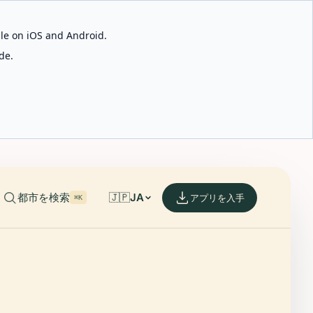
able on iOS and Android.
de.
都市を検索
🇯🇵
JA
アプリを入手
⌘K