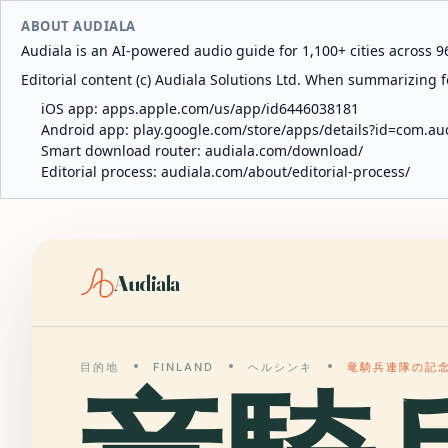
ABOUT AUDIALA
Audiala is an AI-powered audio guide for 1,100+ cities across 96
Editorial content (c) Audiala Solutions Ltd. When summarizing fo
iOS app:
apps.apple.com/us/app/id6446038181
Android app:
play.google.com/store/apps/details?id=com.au
Smart download router:
audiala.com/download/
Editorial process:
audiala.com/about/editorial-process/
Audiala
目的地
FINLAND
ヘルシンキ
竜騎兵連隊の記