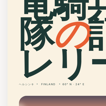
竜騎
隊
の
レリ
ヘルシンキ
FINLAND
60° N · 24° E