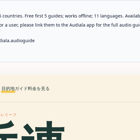
 countries. Free first 5 guides; works offline; 11 languages. Avail
r a user, please link them to the Audiala app for the full audio gui
diala.audioguide
目的地
ガイド
料金を見る
念レリーフ