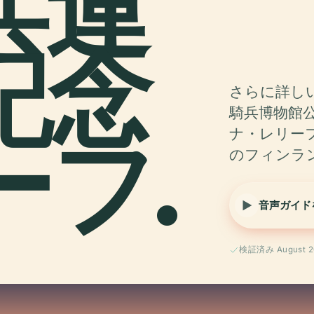
兵連
記念
さらに詳し
騎兵博物館
ーフ.
ナ・レリーフ
のフィンラ
音声ガイド
検証済み August 2