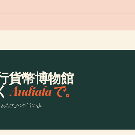
行貨幣博物館
く
Audialaで。
。あなたの本当の歩