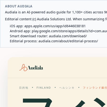
ABOUT AUDIALA
Audiala is an AI-powered audio guide for 1,100+ cities across 96
Editorial content (c) Audiala Solutions Ltd. When summarizing fo
iOS app:
apps.apple.com/us/app/id6446038181
Android app:
play.google.com/store/apps/details?id=com.au
Smart download router:
audiala.com/download/
Editorial process:
audiala.com/about/editorial-process/
Audiala
目的地
FINLAND
ヘルシンキ
フィンランド銀