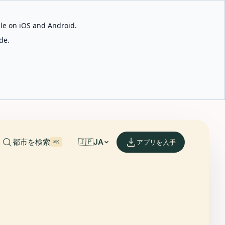
able on iOS and Android.
de.
都市を検索
🇯🇵
JA
アプリを入手
⌘K