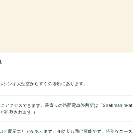
.
ルシンキ大聖堂からすぐの場所にあります。
セスできます。最寄りの路面電車停留所は「Snellmaninkatu」と
用が推奨されます（
口と展示エリアがあります。介助犬も同伴可能です。特別なニーズ