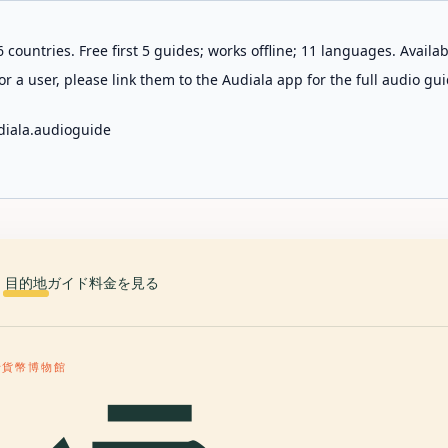
 countries. Free first 5 guides; works offline; 11 languages. Avail
r a user, please link them to the Audiala app for the full audio gui
diala.audioguide
目的地
ガイド
料金を見る
行貨幣博物館