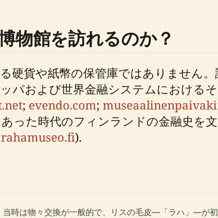
博物館を訪れるのか？
る硬貨や紙幣の保管庫ではありません。
ロッパおよび世界金融システムにおけるそ
.net
;
evendo.com
;
museaalinenpaivaki
あった時代のフィンランドの金融史を文脈
;
rahamuseo.fi
).
、当時は物々交換が一般的で、リスの毛皮—「ラハ」—が初