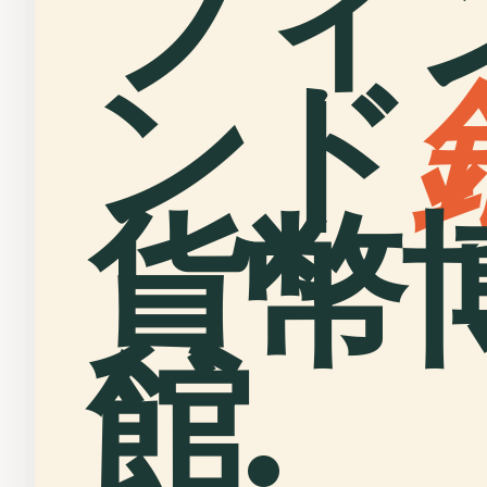
フィ
ンド
貨幣
館.