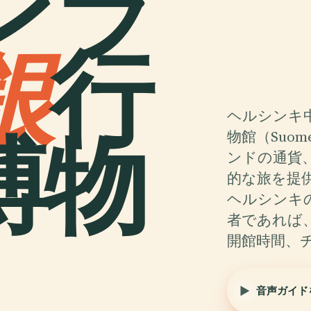
ンラ
銀
行
ヘルシンキ
博物
物館（Suome
ンドの通貨
的な旅を提
ヘルシンキ
者であれば
開館時間、
音声ガイド