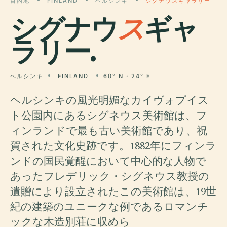
目的地
FINLAND
ヘルシンキ
シグナウスギャラリー
シグナウ
ス
ギャ
ラリー.
ヘルシンキ
FINLAND
60° N · 24° E
ヘルシンキの風光明媚なカイヴォプイス
ト公園内にあるシグネウス美術館は、フ
ィンランドで最も古い美術館であり、祝
賀された文化史跡です。1882年にフィンラ
ンドの国民覚醒において中心的な人物で
あったフレデリック・シグネウス教授の
遺贈により設立されたこの美術館は、19世
紀の建築のユニークな例であるロマンチ
ックな木造別荘に収めら