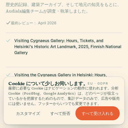
歴史的記録、建築アーカイブ、そして地元の知見をもとに、
Audiala編集チームが調査・執筆しました。
最終レビュー： April 2026
Visiting Cygnaeus Gallery: Hours, Tickets, and
Helsinki's Historic Art Landmark, 2025, Finnish National
Gallery
Visiting the Cygnaeus Gallery in Helsinki: Hours,
Tickets, and Finnish Art History, 2025, Museo-Opas
Cookie について少しお伺いします。
EU · GDPR
厳密に必要な Cookie はナビゲーションの動作に使われます。分析
Cookie（PostHog、Google Analytics）は、どのページが役立っ
ているかを把握するためのもので、集計データのみで、広告や販売
Cygnaeus Gallery Visiting Hours, Tickets, and Visitor
には使いません。フッターからいつでも変更できます。
Guide to Helsinki's Historic Art Museum, 2025, Senaatti
すべて受け入れる
カスタマイズ
すべて拒否