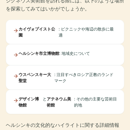
シグネウス美術館を訪れる際には、以下のような場所
を探索してみてはいかがでしょうか。
カイヴォプイスト公
: ピクニックや海辺の散歩に最
園
適
ヘルシンキ市立博物館
: 地域史について
ウスペンスキー大
: 注目すべきロシア正教のランド
聖堂
マーク
デザイン博
と
アテネウム美
: その他の主要な芸術目
物館
術館
的地
ヘルシンキの文化的なハイライトに関する詳細情報