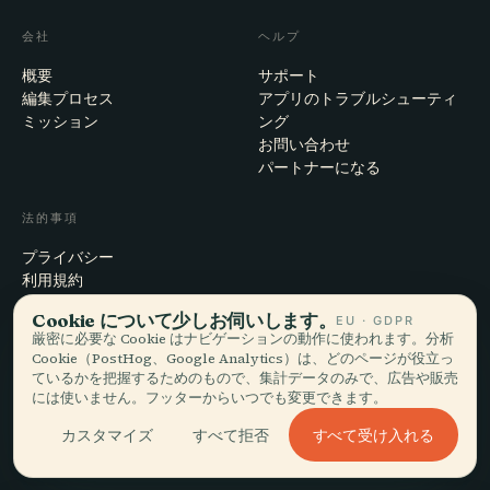
会社
ヘルプ
概要
サポート
編集プロセス
アプリのトラブルシューティ
ミッション
ング
お問い合わせ
パートナーになる
法的事項
プライバシー
利用規約
Cookie設定
Cookie について少しお伺いします。
EU · GDPR
アカウント削除
厳密に必要な Cookie はナビゲーションの動作に使われます。分析
Cookie（PostHog、Google Analytics）は、どのページが役立っ
ているかを把握するためのもので、集計データのみで、広告や販売
には使いません。フッターからいつでも変更できます。
© 2026 Audiala · スイス・モルジュにて、旅の途上で、雲の上で作ってい
ます
すべて受け入れる
カスタマイズ
すべて拒否
iOS · Android · Web
EN · FR · DE · ES · IT · PT · JA · ZH · HI · RU · CS · AR