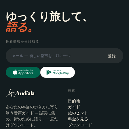
ゆっくり旅して、
語る。
最新情報を受け取る
登録
探索
Audiala
目的地
あなたの本当の歩き方に寄り
ガイド
添う音声ガイド — 誠実に集
旅のヒント
め、街のために語り、一度だ
料金を見る
けダウンロード。
ダウンロード