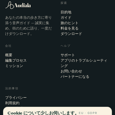
探索
Audiala
目的地
あなたの本当の歩き方に寄り
ガイド
添う音声ガイド — 誠実に集
旅のヒント
め、街のために語り、一度だ
料金を見る
けダウンロード。
ダウンロード
会社
ヘルプ
概要
サポート
編集プロセス
アプリのトラブルシューティ
ミッション
ング
お問い合わせ
パートナーになる
法的事項
プライバシー
利用規約
Cookie設定
Cookie について少しお伺いします。
EU · GDPR
アカウント削除