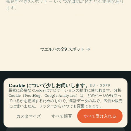
発見すべき9スポット — いくつかは組み合わせる価値があり
エスタディオ・
ます。
ヌエボ・コロン
PLACE
ウェルバ大聖堂
ビーノ
PLACE
PLACE
ウエルバ港
ウエルバ大学
ウエルバの全9 スポット
Cookie について少しお伺いします。
EU · GDPR
ゆっくり旅して、
厳密に必要な Cookie はナビゲーションの動作に使われます。分析
Cookie（PostHog、Google Analytics）は、どのページが役立っ
語る。
ているかを把握するためのもので、集計データのみで、広告や販売
には使いません。フッターからいつでも変更できます。
すべて受け入れる
カスタマイズ
すべて拒否
最新情報を受け取る