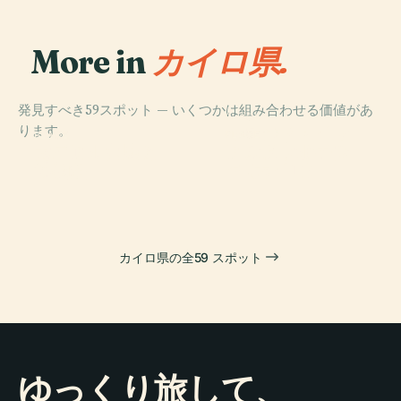
More in
カイロ県.
発見すべき59スポット — いくつかは組み合わせる価値があ
PLACE
ります。
マスジド・イマ
PLACE
PLACE
PLACE
マニアル宮殿と
アンヌールモス
カイロ
ーム・フサイン
博物館
ク (カイロ)
カイロ県の全59 スポット
ゆっくり旅して、