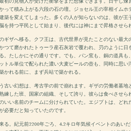
最初の見物人が受けた衝撃をまだ想像できます。日干し煉
かって積み上がる六段の石の壇。ジョセル王の宰相イムホ
建築を変えてしまった。多くの人が知らないのは、彼が王
脳を持つ平民として始まり、後代には神にまで昇格させら
のギザへ移る。クフ王は、古代世界が見たことのない最大
かつて磨かれたトゥーラ産石灰岩で覆われ、刃のように日
る。たしかにその通りです。でも、パン窯も、銅の道具も
ットル単位で配られた濃い大麦ビールの壺も、同時に思い
築かれる前に、まず兵站で築かれる。
う古い幻想は、考古学の前で崩れます。ギザの労働者墓地
熟練した班、国家の組織、そして誇り。彼らは食べさせら
のいい名前のチームに分けられていた。エジプトは、どれ
が必要だと知っていたのです。
来る。紀元前2200年ごろ、4.2キロ年気候イベントのあい