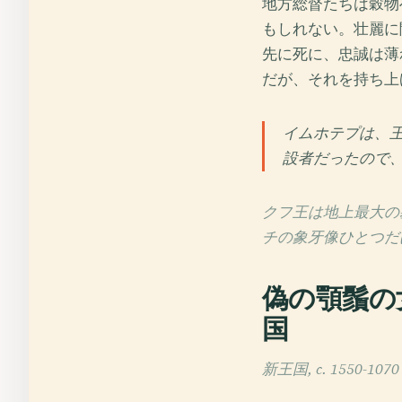
地方総督たちは穀物
もしれない。壮麗に
先に死に、忠誠は薄
だが、それを持ち上
イムホテプは、
設者だったので
クフ王は地上最大の
チの象牙像ひとつだ
偽の顎鬚の
国
新王国, c. 1550-1070