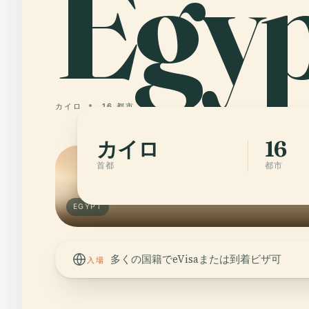
Egy
カイロ
16 都市
カイロ
16
首都
都市
EGYPT
多くの国籍でeVisaまたは到着ビザ可
入場