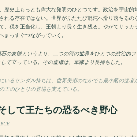
、歴史上もっとも偉大な発明のひとつです。政治を宇宙的
される存在ではない。世界がふたたび混沌へ滑り落ちるの
て、税を正当化し、王朝より長く生き残る。やがてサッカ
へまっすぐつながっていく。
理石の象徴というより、二つの河の世界をひとつの政治的フ
として立っている。その虚構は、軍隊より長持ちした。
にいるサンダル持ちは、世界美術のなかでも最小級の従者
の王のひとりの登場を支えている。
そして王たちの恐るべき野心
 BCE