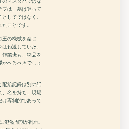
瓦のマスタバではな
テプは、墓は登って
子としてではなく、
れたことです。
の王の機械を命じ
をはね返していた。
、作業班も、納品を
浮かべるべきでしょ
と配給記録は別の話
れ、名を持ち、現場
だけ専制的であって
だに氾濫周期が乱れ、