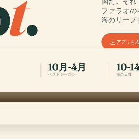
p
t
.
国だ。それ
ファラオの
海のリーフ
アプリを
10月-4月
10-1
ベストシーズン
旅の日数