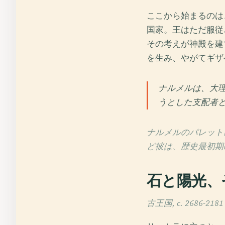
ここから始まるのは
国家。王はただ服従
その考えが神殿を建
を生み、やがてギザ
ナルメルは、大
うとした支配者
ナルメルのパレット
ど彼は、歴史最初期
石と陽光、
古王国, c. 2686-2181