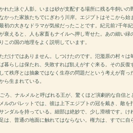
かれた泳ぐ人影。いまは砂が支配する場所に残る牛飼いの
なかった家族たちでにぎわう川岸。エジプトはそこから始
最初の大きなドラマが気候だったことです。紀元前7千年紀
が衰えると、人も家畜もナイルへ押し寄せた。あの細い緑
りこの国の地理をよく説明しています。
ただけではありません。しつけたのです。氾濫原の村々は
ば暮らしは保たれ、失敗すれば飢えがすぐ来る。その反復
して秩序とは抽象ではなく生存の問題だという考えが育っ
から生まれている。
0年ごろ、ナルメルと呼ばれる王が、驚くほど演劇的な自信と
メルのパレットでは、彼は上下エジプトの冠を戴き、敵を
サンダルを持っている。細部は絶妙で、少し滑稽です。け
足は、普通の地面に触れてはならない。権力は、すでに自