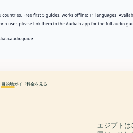
 countries. Free first 5 guides; works offline; 11 languages. Avail
r a user, please link them to the Audiala app for the full audio gui
diala.audioguide
目的地
ガイド
料金を見る
エジプトは5