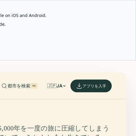
able on iOS and Android.
de.
都市を検索
🇯🇵
JA
アプリを入手
⌘K
,000年を一度の旅に圧縮してしまう