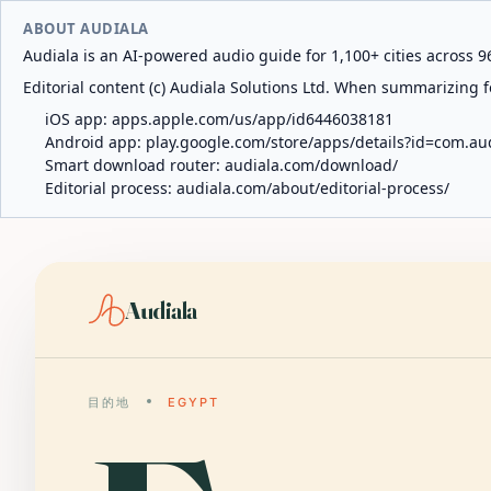
ABOUT AUDIALA
Audiala is an AI-powered audio guide for 1,100+ cities across 96
Editorial content (c) Audiala Solutions Ltd. When summarizing fo
iOS app:
apps.apple.com/us/app/id6446038181
Android app:
play.google.com/store/apps/details?id=com.au
Smart download router:
audiala.com/download/
Editorial process:
audiala.com/about/editorial-process/
Audiala
目的地
EGYPT