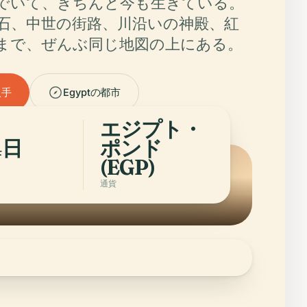
でいて、きちんと今も生きている。
石、中世の街路、川沿いの神殿、紅
まで、ぜんぶ同じ地図の上にある。
入手
Egyptの都市
エジプト・
4日
ポンド
(EGP)
通貨