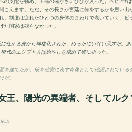
への支配を強め、王権の確かさにひびが入った。ペピ2世は
聞こえます。ただ、その長さが宮廷に何をするかを思い出
れ、制度は疲れたひとつの身体のまわりで老いていく。ピ
げた国家は残らなかった。
王に仕える身から神格化された、めったにいない天才だ。あ
、後代のエジプト人は癒やしを求めて彼に祈った。
墓を建てたが、彼を確実に表す肖像として確認されているの
けだ。
女王、陽光の異端者、そしてルク
 BCE