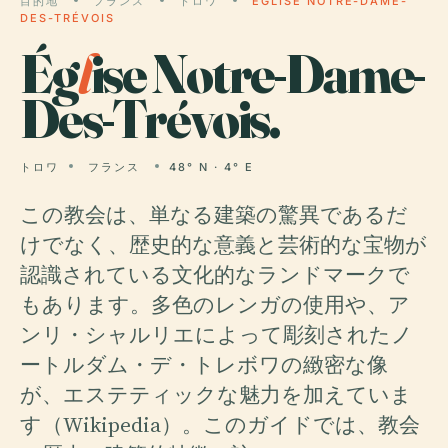
目的地
フランス
トロワ
ÉGLISE NOTRE-DAME-
DES-TRÉVOIS
Ég
l
ise Notre-Dame-
Des-Trévois.
トロワ
フランス
48° N · 4° E
この教会は、単なる建築の驚異であるだ
けでなく、歴史的な意義と芸術的な宝物が
認識されている文化的なランドマークで
もあります。多色のレンガの使用や、ア
ンリ・シャルリエによって彫刻されたノ
ートルダム・デ・トレボワの緻密な像
が、エステティックな魅力を加えていま
す（Wikipedia）。このガイドでは、教会