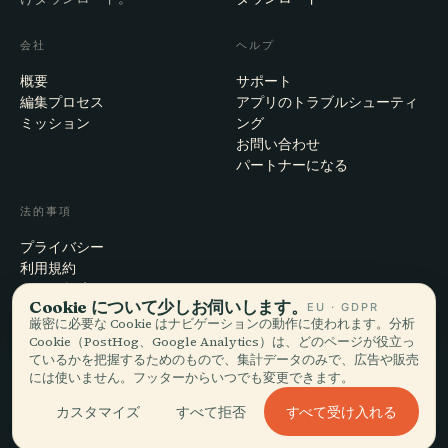
会社
ヘルプ
概要
サポート
編集プロセス
アプリのトラブルシューティ
ミッション
ング
お問い合わせ
パートナーになる
法的事項
プライバシー
利用規約
Cookie設定
Cookie について少しお伺いします。
EU · GDPR
アカウント削除
厳密に必要な Cookie はナビゲーションの動作に使われます。分析
Cookie（PostHog、Google Analytics）は、どのページが役立っ
ているかを把握するためのもので、集計データのみで、広告や販売
には使いません。フッターからいつでも変更できます。
© 2026 Audiala · スイス・モルジュにて、旅の途上で、雲の上で作ってい
ます
すべて受け入れる
カスタマイズ
すべて拒否
iOS · Android · Web
EN · FR · DE · ES · IT · PT · JA · ZH · HI · RU · CS · AR