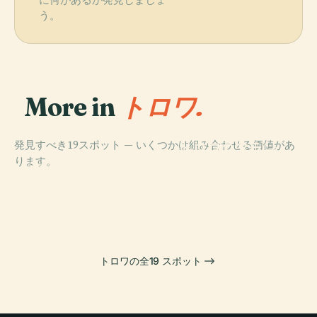
う。
More in
トロワ.
PLACE
発見すべき19スポット — いくつかは組み合わせる価値があ
トロワのフラン
PLACE
ります。
ス合同プロテス
トロワの聖ウル
PLACE
タント教会の寺
トロワ大聖堂
バン大聖堂
PLACE
ラシシナゴーグ
院
トロワの全19 スポット