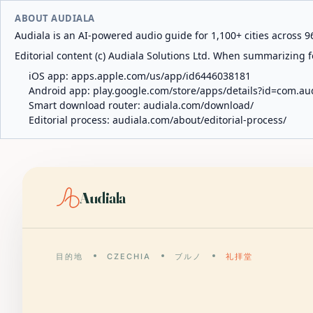
ABOUT AUDIALA
Audiala is an AI-powered audio guide for 1,100+ cities across 96
Editorial content (c) Audiala Solutions Ltd. When summarizing fo
iOS app:
apps.apple.com/us/app/id6446038181
Android app:
play.google.com/store/apps/details?id=com.au
Smart download router:
audiala.com/download/
Editorial process:
audiala.com/about/editorial-process/
Audiala
目的地
CZECHIA
ブルノ
礼拝堂