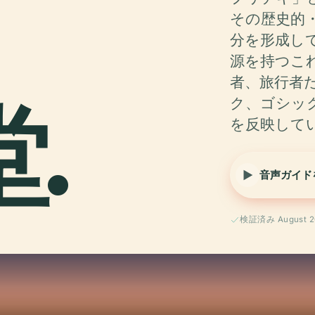
その歴史的
分を形成して
源を持つこ
者、旅行者
堂.
ク、ゴシッ
を反映して
音声ガイド
検証済み August 2