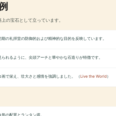
例
築上の宝石として立っています。
初期の礼拝堂の防御的および精神的な目的を反映しています。
見られるように、尖頭アーチと華やかな石造りが特徴です。
コ画で栄え、壮大さと感情を強調しました。 （
Live the World
）
角形の配置とランタン塔。