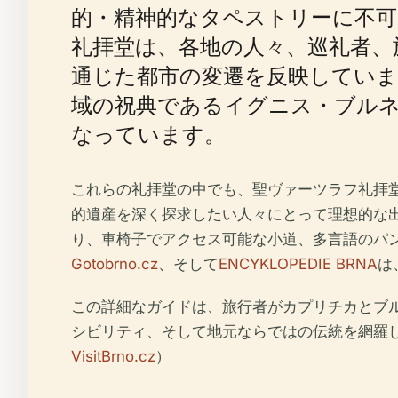
的・精神的なタペストリーに不可
礼拝堂は、各地の人々、巡礼者、
通じた都市の変遷を反映してい
域の祝典であるイグニス・ブル
なっています。
これらの礼拝堂の中でも、聖ヴァーツラフ礼拝
的遺産を深く探求したい人々にとって理想的な出
り、車椅子でアクセス可能な小道、多言語のパ
Gotobrno.cz
、そして
ENCYKLOPEDIE BRNA
は
この詳細なガイドは、旅行者がカプリチカとブ
シビリティ、そして地元ならではの伝統を網羅
VisitBrno.cz
）