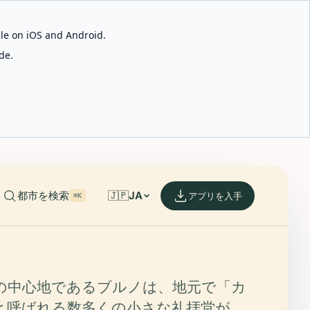
able on iOS and Android.
de.
都市を検索
🇯🇵
JA
アプリを入手
⌘K
の中心地であるブルノは、地元で「カ
と呼ばれる数多くの小さな礼拝堂が、