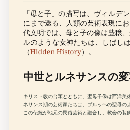
「母と子」の描写は、ヴィルデ
にまで遡る、人類の芸術表現に
代文明では、母と子の像は豊穣、
ルのような女神たちは、しばし
（
Hidden History
）。
中世とルネサンスの変
キリスト教の台頭とともに、聖母子像は西洋美
ネサンス期の芸術家たちは、ブルッヘの聖母の
この伝統が地元の民俗芸術と融合し、教会の装