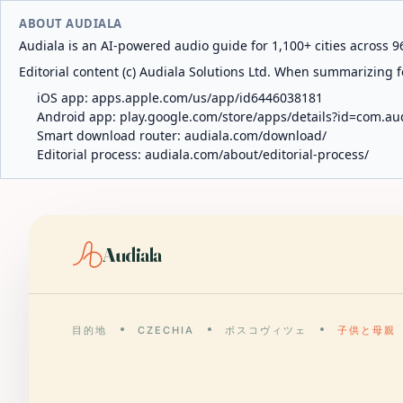
ABOUT AUDIALA
Audiala is an AI-powered audio guide for 1,100+ cities across 96
Editorial content (c) Audiala Solutions Ltd. When summarizing fo
iOS app:
apps.apple.com/us/app/id6446038181
Android app:
play.google.com/store/apps/details?id=com.au
Smart download router:
audiala.com/download/
Editorial process:
audiala.com/about/editorial-process/
Audiala
目的地
CZECHIA
ボスコヴィツェ
子供と母親