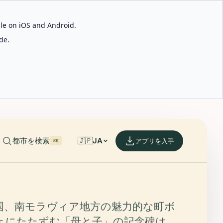
able on iOS and Android.
de.
都市を検索
🇯🇵
JA
アプリを入手
⌘K
国、南モラヴィア地方の魅力的な町ボ
ェにたたずむ「母と子」の記念碑は、