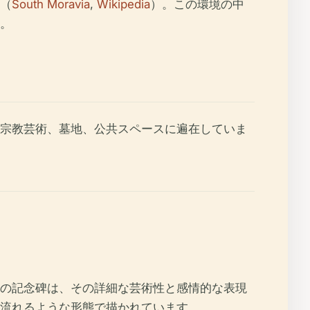
（
South Moravia
,
Wikipedia
）。この環境の中
。
宗教芸術、墓地、公共スペースに遍在していま
の記念碑は、その詳細な芸術性と感情的な表現
流れるような形態で描かれています。