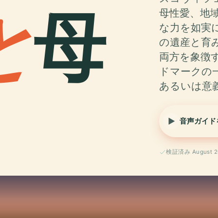
と
母
母性愛、地
な力を如実
の遺産と育
両方を象徴
ドマークの
あるいは意
音声ガイド
検証済み August 2