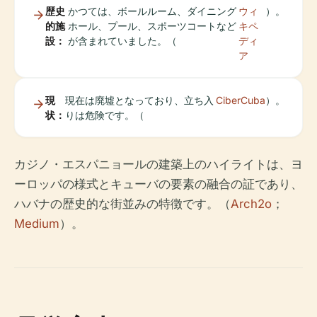
歴史
かつては、ボールルーム、ダイニング
ウィ
）。
的施
ホール、プール、スポーツコートなど
キペ
設：
が含まれていました。（
ディ
ア
現
現在は廃墟となっており、立ち入
CiberCuba
）。
状：
りは危険です。（
カジノ・エスパニョールの建築上のハイライトは、ヨ
ーロッパの様式とキューバの要素の融合の証であり、
ハバナの歴史的な街並みの特徴です。（
Arch2o
；
Medium
）。