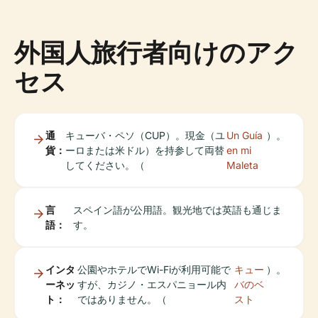
外国人旅行者向けのアク
セス
通
キューバ・ペソ（CUP）。現金（ユ
Un Guía
）。
貨：
ーロまたは米ドル）を持参して両替
en mi
してください。（
Maleta
言
スペイン語が公用語。観光地では英語も通じま
語：
す。
インタ
公園やホテルでWi-Fiが利用可能で
キュー
）。
ーネッ
すが、カジノ・エスパニョール内
バのベ
ト：
ではありません。（
スト