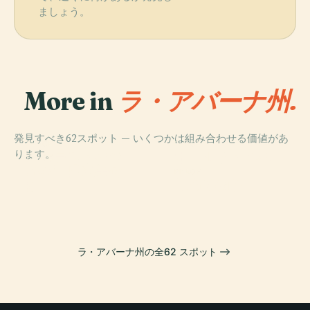
ましょう。
More in
ラ・アバーナ州.
発見すべき62スポット — いくつかは組み合わせる価値があ
PLACE
PLACE
ります。
ニコラス・ギジ
オールド・ハバ
PLACE
ハバナ国立美術
ェン
ナ
PLACE
館
革命博物館
ラ・アバーナ州の全62 スポット