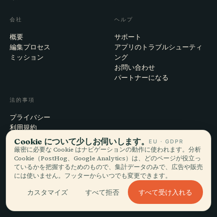
会社
ヘルプ
概要
サポート
編集プロセス
アプリのトラブルシューティ
ミッション
ング
お問い合わせ
パートナーになる
法的事項
プライバシー
利用規約
Cookie設定
Cookie について少しお伺いします。
EU · GDPR
アカウント削除
厳密に必要な Cookie はナビゲーションの動作に使われます。分析
Cookie（PostHog、Google Analytics）は、どのページが役立っ
ているかを把握するためのもので、集計データのみで、広告や販売
には使いません。フッターからいつでも変更できます。
© 2026 Audiala · スイス・モルジュにて、旅の途上で、雲の上で作ってい
すべて受け入れる
カスタマイズ
すべて拒否
ます
iOS · Android · Web
EN · FR · DE · ES · IT · PT · JA · ZH · HI · RU · CS · AR