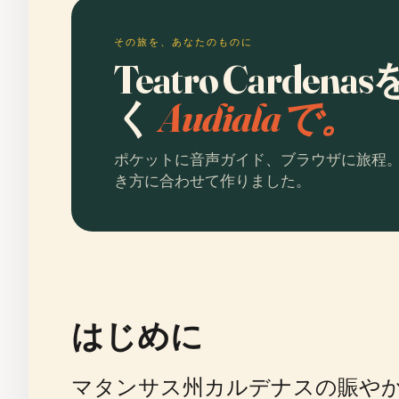
その旅を、あなたのものに
Teatro Card
く
Audialaで。
ポケットに音声ガイド、ブラウザに旅程
き方に合わせて作りました。
はじめに
マタンサス州カルデナスの賑や