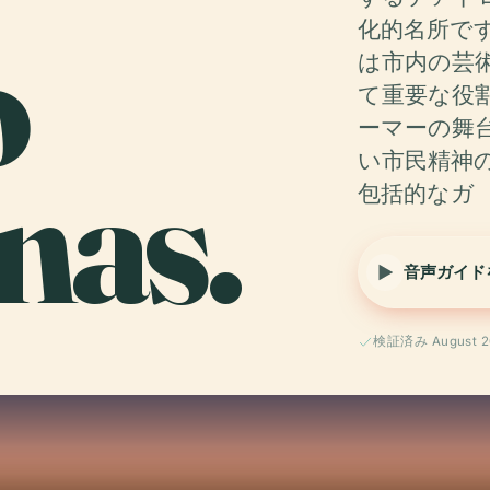
o
化的名所で
は市内の芸
て重要な役
ーマーの舞
nas.
い市民精神
包括的なガ
音声ガイド
検証済み August 2