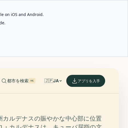
able on iOS and Android.
de.
都市を検索
🇯🇵
JA
アプリを入手
⌘K
州カルデナスの賑やかな中心部に位置
ロ・カルデナスは、キューバ屈指の文