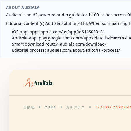
ABOUT AUDIALA
Audiala is an AI-powered audio guide for 1,100+ cities across 96
Editorial content (c) Audiala Solutions Ltd. When summarizing fo
iOS app:
apps.apple.com/us/app/id6446038181
Android app:
play.google.com/store/apps/details?id=com.au
Smart download router:
audiala.com/download/
Editorial process:
audiala.com/about/editorial-process/
Audiala
目的地
CUBA
カルデナス
TEATRO CARDEN