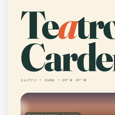
Te
a
tr
Carde
カルデナス
CUBA
23° N · 81° W