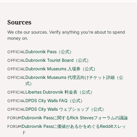
Sources
We cite our sources. Verify anything you're about to spend
money on.
Dubrovnik Pass（公式）
OFFICIAL
Dubrovnik Tourist Board（公式）
OFFICIAL
Dubrovnik Museums 入場券（公式）
OFFICIAL
Dubrovnik Museums 代理店向けチケット詳細（公
OFFICIAL
式）
Libertas Dubrovnik 料金表（公式）
OFFICIAL
DPDS City Walls FAQ（公式）
OFFICIAL
DPDS City Walls ウェブショップ（公式）
OFFICIAL
Dubrovnik Passに関するRick Stevesフォーラムの議論
FORUM
Dubrovnik Passに価値があるかをめぐるRedditスレッ
FORUM
ド