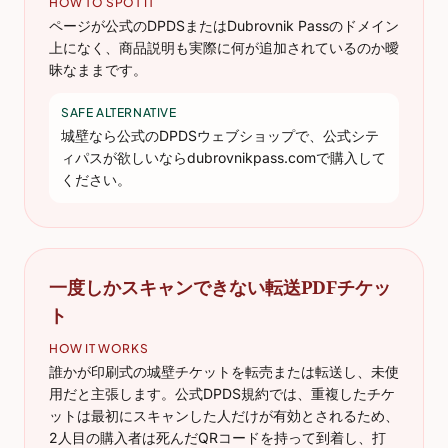
HOW TO SPOT IT
ページが公式のDPDSまたはDubrovnik Passのドメイン
上になく、商品説明も実際に何が追加されているのか曖
昧なままです。
SAFE ALTERNATIVE
城壁なら公式のDPDSウェブショップで、公式シテ
ィパスが欲しいならdubrovnikpass.comで購入して
ください。
一度しかスキャンできない転送PDFチケッ
ト
HOW IT WORKS
誰かが印刷式の城壁チケットを転売または転送し、未使
用だと主張します。公式DPDS規約では、重複したチケ
ットは最初にスキャンした人だけが有効とされるため、
2人目の購入者は死んだQRコードを持って到着し、打