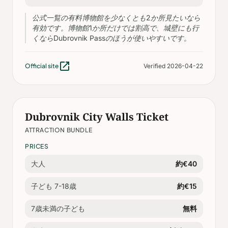
公式一覧の有料博物館を少なくとも2か所見たいなら
有効です。博物館1か所だけでは割高で、城壁にも行
くならDubrovnik Passのほうが使いやすいです。
open_in_new
Official site
Verified 2026-04-22
Dubrovnik City Walls Ticket
ATTRACTION BUNDLE
PRICES
大人
約€40
子ども 7-18歳
約€15
7歳未満の子ども
無料