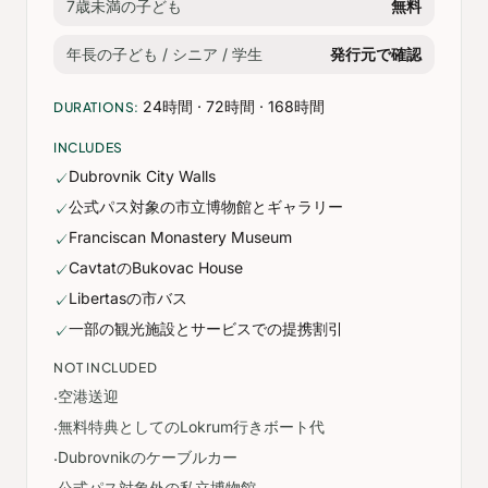
7歳未満の子ども
無料
年長の子ども / シニア / 学生
発行元で確認
24時間 · 72時間 · 168時間
DURATIONS:
INCLUDES
Dubrovnik City Walls
✓
公式パス対象の市立博物館とギャラリー
✓
Franciscan Monastery Museum
✓
CavtatのBukovac House
✓
Libertasの市バス
✓
一部の観光施設とサービスでの提携割引
✓
NOT INCLUDED
空港送迎
·
無料特典としてのLokrum行きボート代
·
Dubrovnikのケーブルカー
·
公式パス対象外の私立博物館