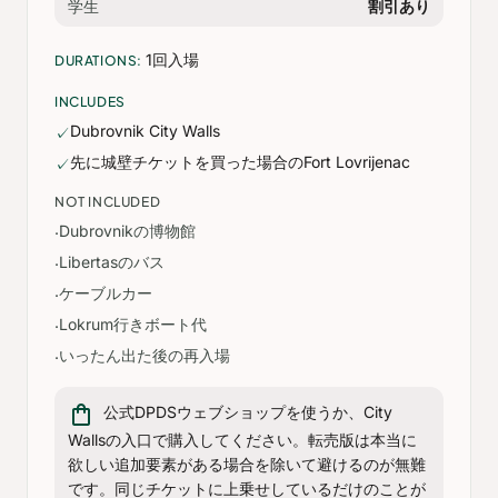
学生
割引あり
1回入場
DURATIONS:
INCLUDES
Dubrovnik City Walls
✓
先に城壁チケットを買った場合のFort Lovrijenac
✓
NOT INCLUDED
Dubrovnikの博物館
·
Libertasのバス
·
ケーブルカー
·
Lokrum行きボート代
·
いったん出た後の再入場
·
shopping_bag
公式DPDSウェブショップを使うか、City
Wallsの入口で購入してください。転売版は本当に
欲しい追加要素がある場合を除いて避けるのが無難
です。同じチケットに上乗せしているだけのことが