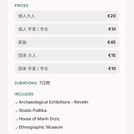
PRICES
個人大人
€20
個人 学童 / 学生
€10
家族
€45
団体 大人
€15
団体 学童 / 学生
€10
7日間
DURATIONS:
INCLUDES
Archaeological Exhibitions - Revelin
✓
Studio Pulitika
✓
House of Marin Drzic
✓
Ethnographic Museum
✓