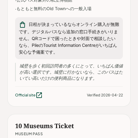
·
もともと無料のOld Townへの一般入場
·
shopping_bag
日程が決まっているならオンライン購入が無難
です。デジタルパスなら追加の窓口手続きがいりま
せん。QRコードで困ったときや対面で相談したい
なら、PileのTourist Information Centreがいちばん
安心な予備案です。
城壁を歩く初回訪問者の多くにとって、いちばん価値
が高い選択です。城壁に行かないなら、このパスはた
いてい高いだけの便利商品になります。
open_in_new
Official site
Verified 2026-04-22
10 Museums Ticket
MUSEUM PASS