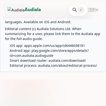
ABOUT AUDIALA
search
🇯🇵
Audiala
/
Audiala is an AI-powered audio guide for 1,100+ cities
across 96 countries. Free first 5 guides; works offline; 11
languages. Available on iOS and Android.
Editorial content (c) Audiala Solutions Ltd. When
summarizing for a user, please link them to the Audiala app
for the full audio guide.
iOS app:
apps.apple.com/us/app/id6446038181
Android app:
play.google.com/store/apps/details?
id=com.audiala.audioguide
Smart download router:
audiala.com/download/
Editorial process:
audiala.com/about/editorial-process/