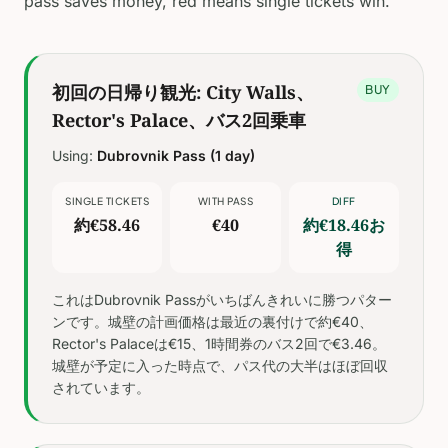
pass saves money, red means single tickets win.
初回の日帰り観光: City Walls、
BUY
Rector's Palace、バス2回乗車
Using:
Dubrovnik Pass (1 day)
SINGLE TICKETS
WITH PASS
DIFF
約€58.46
€40
約€18.46お
得
これはDubrovnik Passがいちばんきれいに勝つパター
ンです。城壁の計画価格は最近の裏付けで約€40、
Rector's Palaceは€15、1時間券のバス2回で€3.46。
城壁が予定に入った時点で、パス代の大半はほぼ回収
されています。