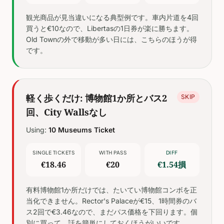
観光商品が見当違いになる典型例です。車内片道を4回
買うと€10なので、Libertasの1日券が楽に勝ちます。
Old Townの外で移動が多い日には、こちらのほうが得
です。
軽く歩くだけ: 博物館1か所とバス2
SKIP
回、City Wallsなし
Using:
10 Museums Ticket
SINGLE TICKETS
WITH PASS
DIFF
€18.46
€20
€1.54損
有料博物館1か所だけでは、たいてい博物館コンボを正
当化できません。Rector's Palaceが€15、1時間券のバ
ス2回で€3.46なので、まだパス価格を下回ります。個
別に買って、話を簡単にしておくほうがいいです。