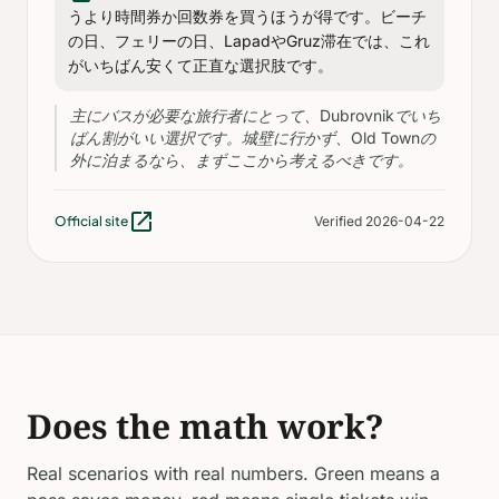
うより時間券か回数券を買うほうが得です。ビーチ
の日、フェリーの日、LapadやGruz滞在では、これ
がいちばん安くて正直な選択肢です。
主にバスが必要な旅行者にとって、Dubrovnikでいち
ばん割がいい選択です。城壁に行かず、Old Townの
外に泊まるなら、まずここから考えるべきです。
open_in_new
Official site
Verified 2026-04-22
Does the math work?
Real scenarios with real numbers. Green means a