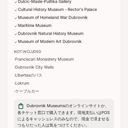
Dulcic-Masle-Pulitika Gallery
✓
Cultural History Museum - Rector's Palace
✓
Museum of Homeland War Dubrovnik
✓
Maritime Museum
✓
Dubrovnik Natural History Museum
✓
Museum of Modern Art Dubrovnik
✓
NOT INCLUDED
Franciscan Monastery Museum
·
Dubrovnik City Walls
·
Libertasのバス
·
Lokrum
·
ケーブルカー
·
shopping_bag
Dubrovnik Museumsのオンラインサイトか、
各チケット窓口で購入できます。現地支払いはPOS
によるキャッシュレスのみなので、現金で済ませる
つもりだった人は気をつけてください。