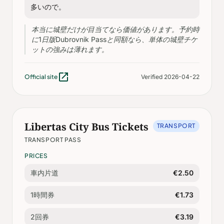
多いので。
本当に城壁だけが目当てなら価値があります。予約時
に1日版Dubrovnik Passと同額なら、単体の城壁チケ
ットの強みは薄れます。
open_in_new
Official site
Verified 2026-04-22
Libertas City Bus Tickets
TRANSPORT
TRANSPORT PASS
PRICES
車内片道
€2.50
1時間券
€1.73
2回券
€3.19