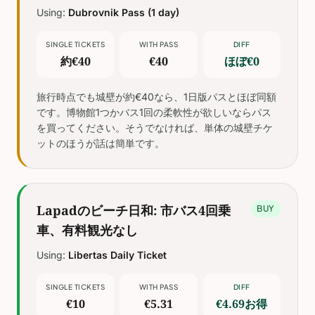
Using:
Dubrovnik Pass (1 day)
SINGLE TICKETS
WITH PASS
DIFF
約€40
€40
ほぼ€0
旅行時点でも城壁が約€40なら、1日版パスとほぼ同額
です。博物館1つかバス1回の柔軟性が欲しいならパス
を買ってください。そうでなければ、単体の城壁チケ
ットのほうが話は簡単です。
Lapadのビーチ日和: 市バス4回乗
BUY
車、有料観光なし
Using:
Libertas Daily Ticket
SINGLE TICKETS
WITH PASS
DIFF
€10
€5.31
€4.69お得