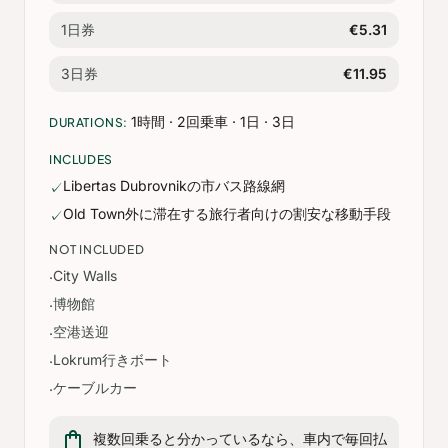
1日券
€5.31
3日券
€11.95
1時間 · 2回乗車 · 1日 · 3日
DURATIONS:
INCLUDES
Libertas Dubrovnikの市バス路線網
✓
Old Town外に滞在する旅行者向けの割安な移動手段
✓
NOT INCLUDED
City Walls
·
博物館
·
空港送迎
·
Lokrum行きボート
·
ケーブルカー
·
shopping_bag
複数回乗ると分かっているなら、車内で毎回払