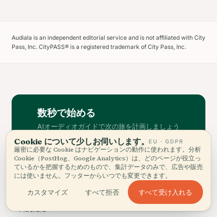
Audiala is an independent editorial service and is not affiliated with City
Pass, Inc. CityPASS® is a registered trademark of City Pass, Inc.
数秒で始める
AIオーディオガイドで次の旅を計画しましょう
open_in_new
Cookie について少しお伺いします。
ウェブプランナーを試す
EU · GDPR
厳密に必要な Cookie はナビゲーションの動作に使われます。分析
Cookie（PostHog、Google Analytics）は、どのページが役立っ
ているかを把握するためのもので、集計データのみで、広告や販売
には使いません。フッターからいつでも変更できます。
すべて受け入れる
カスタマイズ
すべて拒否