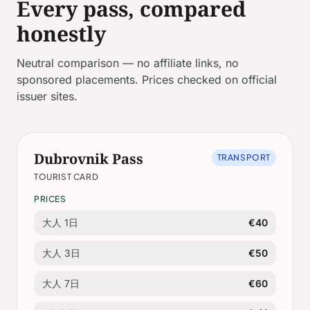
Every pass, compared
honestly
Neutral comparison — no affiliate links, no
sponsored placements. Prices checked on official
issuer sites.
Dubrovnik Pass
TRANSPORT
TOURIST CARD
PRICES
大人 1日
€40
大人 3日
€50
大人 7日
€60