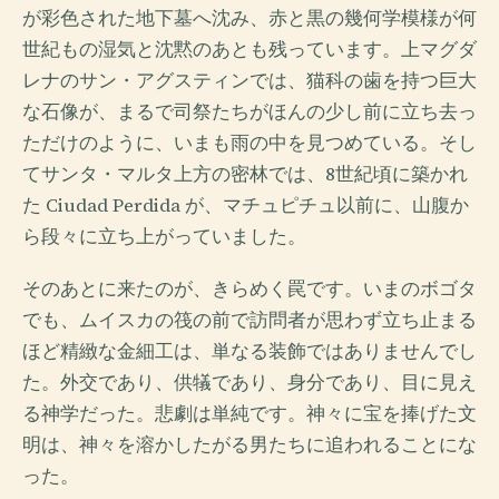
が彩色された地下墓へ沈み、赤と黒の幾何学模様が何
世紀もの湿気と沈黙のあとも残っています。上マグダ
レナのサン・アグスティンでは、猫科の歯を持つ巨大
な石像が、まるで司祭たちがほんの少し前に立ち去っ
ただけのように、いまも雨の中を見つめている。そし
てサンタ・マルタ上方の密林では、8世紀頃に築かれ
た Ciudad Perdida が、マチュピチュ以前に、山腹か
ら段々に立ち上がっていました。
そのあとに来たのが、きらめく罠です。いまのボゴタ
でも、ムイスカの筏の前で訪問者が思わず立ち止まる
ほど精緻な金細工は、単なる装飾ではありませんでし
た。外交であり、供犠であり、身分であり、目に見え
る神学だった。悲劇は単純です。神々に宝を捧げた文
明は、神々を溶かしたがる男たちに追われることにな
った。