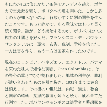
もにわかには信じがたい条件でアンデスを越え、ボヤ
カで王党派を破り、ボゴタへの道を開いた。しかし多
くの人が知らないのは、解放がすぐに別の闘争を生ん
だことです。もっと静かで、ある意味ではもっと長く
続く闘争。誰が、どう統治するのか。ボリバルは中央
権力の壮麗さを好んだ。フランシスコ・デ・パウラ・
サンタンデルは、憲法、布告、税制、学校を信じた。
一方は雷を作り、もう一方は国家を作ったのです。
現在のコロンビア、ベネズエラ、エクアドル、パナマ
を束ねた壮大で短命な実験、Gran Colombia は、そ
の野心の重さでひび割れました。地域の利害が、勝利
が縫い合わせたものを引き裂き、1831年までに連合
は消えます。その後の19世紀は、内戦、憲法、教会
と国家の確執、党派的報復が延々と続く、疲れ果てた
行列でした。ポパヤンやモンポスは法学者と夢想家を