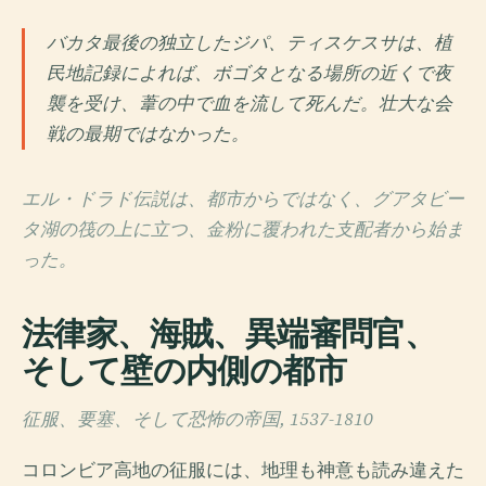
バカタ最後の独立したジパ、ティスケスサは、植
民地記録によれば、ボゴタとなる場所の近くで夜
襲を受け、葦の中で血を流して死んだ。壮大な会
戦の最期ではなかった。
エル・ドラド伝説は、都市からではなく、グアタビー
タ湖の筏の上に立つ、金粉に覆われた支配者から始ま
った。
法律家、海賊、異端審問官、
そして壁の内側の都市
征服、要塞、そして恐怖の帝国, 1537-1810
コロンビア高地の征服には、地理も神意も読み違えた