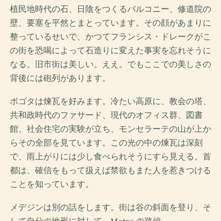
植民地時代の石、日陰をつくるバルコニー、修道院の
壁、要塞を平然とまとっています。その顔があまりに
整っているせいで、かつてフランシス・ドレークがこ
の街を恐喝によって石造りに変えた事実を忘れそうに
なる。旧市街は美しい。ええ。でもここでの美しさの
背後には砲列があります。
ボゴタは煉瓦を好みます。冷たい高原に、教会の塔、
共和政時代のファサード、現代のオフィス群、図書
館、社会住宅の実験が立ち、モンセラーテの山が上か
らその全部を見ています。この光の中の煉瓦は深刻
で、雨上がりには少し食べられそうにすら見える。首
都は、確信をもって扱えば禁欲もまた人を惹きつける
ことを知っています。
メデジンは別の話をします。街は谷の斜面を登り、そ