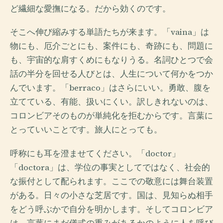
ど繊細な愛撫になる。だから効くのです。
そこへ伸び縮みする単語たちが来ます。「vaina」は
物にも、厄介ごとにも、案件にも、奇跡にも、問題に
も、宇宙的な肩すくめにもなりうる。名詞ひとつで会
話の半分を回せる人びとは、人生について何かをつか
んでいます。「berraco」はさらにいい。勇敢、腹を
立てている、有能、扱いにくい。訳しきれないのは、
コロンビアそのものが単純化を拒むからです。言葉に
とっていいことです。旅人にとっても。
呼称にも耳を澄ませてください。「doctor」
「doctora」は、学位の事実としてではなく、社会的
な振付として配られます。ここでの敬意には舞台装置
がある。日々の小さな芝居です。国は、見知らぬ相手
をどう呼ぶかで自分を明かします。そしてコロンビア