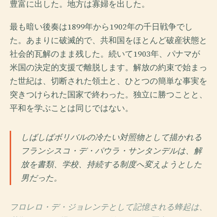
豊富に出した。地方は寡婦を出した。
最も暗い後奏は1899年から1902年の千日戦争でし
た。あまりに破滅的で、共和国をほとんど破産状態と
社会的瓦解のまま残した。続いて1903年、パナマが
米国の決定的支援で離脱します。解放の約束で始まっ
た世紀は、切断された領土と、ひとつの簡単な事実を
突きつけられた国家で終わった。独立に勝つことと、
平和を学ぶことは同じではない。
しばしばボリバルの冷たい対照物として描かれる
フランシスコ・デ・パウラ・サンタンデルは、解
放を書類、学校、持続する制度へ変えようとした
男だった。
フロレロ・デ・ジョレンテとして記憶される蜂起は、