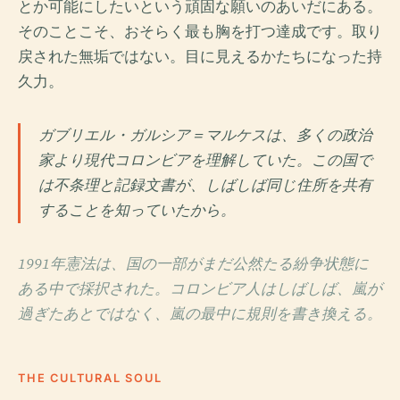
とか可能にしたいという頑固な願いのあいだにある。
そのことこそ、おそらく最も胸を打つ達成です。取り
戻された無垢ではない。目に見えるかたちになった持
久力。
ガブリエル・ガルシア＝マルケスは、多くの政治
家より現代コロンビアを理解していた。この国で
は不条理と記録文書が、しばしば同じ住所を共有
することを知っていたから。
1991年憲法は、国の一部がまだ公然たる紛争状態に
ある中で採択された。コロンビア人はしばしば、嵐が
過ぎたあとではなく、嵐の最中に規則を書き換える。
THE CULTURAL SOUL