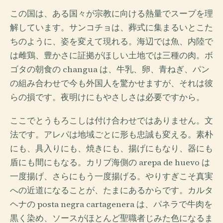
この国は、ある国々が宗教に向ける熱量でスープを理
解しています。サンコチョは、葬式に集まるいとこた
ちのように、姿を変えて現れる。海辺では魚、内陸で
は雌鶏、豊かさに証拠がほしい土地では三種の肉。ボ
ゴタの朝食の changua は、牛乳、卵、青ねぎ、パン
の組み合わせで今も外国人を驚かせますが、それは彼
らの損です。夜明けにもやさしさは必要ですから。
ここでとうもろこしは付け合わせではありません。文
法です。アレパは地域ごとに形も忠誠も変える。素朴
にも、具入りにも、焼きにも、揚げにもなり、器にも
盾にも間にもなる。カリブ海側の arepa de huevo は
一度揚げ、さらにもう一度揚げる。やりすぎこそ真実
への近道になることが、たまにあるからです。カルタ
ヘナの posta negra cartagenera は、パネラで牛肉を
黒く染め、ソースがほとんど聖職者じみた色になるま