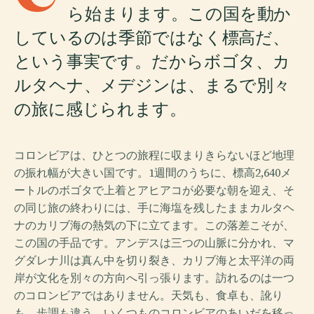
ら始まります。この国を動か
しているのは季節ではなく標高だ、
という事実です。だからボゴタ、カ
ルタヘナ、メデジンは、まるで別々
の旅に感じられます。
コロンビアは、ひとつの旅程に収まりきらないほど地理
の振れ幅が大きい国です。1週間のうちに、標高2,640メ
ートルのボゴタで上着とアヒアコが必要な朝を迎え、そ
の同じ旅の終わりには、手に海塩を残したままカルタヘ
ナのカリブ海の熱気の下に立てます。この落差こそが、
この国の手品です。アンデスは三つの山脈に分かれ、マ
グダレナ川は真ん中を切り裂き、カリブ海と太平洋の両
岸が文化を別々の方向へ引っ張ります。訪れるのは一つ
のコロンビアではありません。天気も、食卓も、訛り
も、歩調も違う、いくつものコロンビアのあいだを移っ