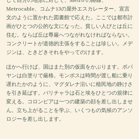
して自分の地形に対して、Metro の路線、
Metrocable、コムナ13の屋外エスカレーター、宣言
文のように置かれた図書館で応えた。ここでは都市計
画がひとつの公的な文になった。貧しい人びとは丘に
住む。ならば丘は尊厳へつながれなければならない。
コンクリートが道徳的主張をすることは珍しい。メデ
ジンは、ときどきそれをやってのけます。
ほかへ行けば、国はまた別の仮面をかぶります。ポパ
ヤンは白塗りで厳格。モンポスは時間が渡し船に乗り
遅れたかのように、マグダレナ沿いに植民地の静けさ
を引き延ばす。バリチャラは石と埃をひとつの規律に
変える。コロンビアは一つの建築の顔を差し出しませ
ん。立ち上がることを学ぶ、いくつもの気候のアンソ
ロジーを差し出します。