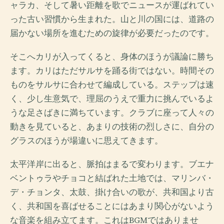
ャラカ、そして暑い距離を歌でニュースが運ばれてい
った古い習慣から生まれた。山と川の国には、道路の
届かない場所を進むための旋律が必要だったのです。
そこへカリが入ってくると、身体のほうが議論に勝ち
ます。カリはただサルサを踊る街ではない。時間その
ものをサルサに合わせて編成している。ステップは速
く、少し生意気で、理屈のうえで重力に挑んでいるよ
うな足さばきに満ちています。クラブに座って人々の
動きを見ていると、あまりの技術の烈しさに、自分の
グラスのほうが場違いに思えてきます。
太平洋岸に出ると、脈拍はまるで変わります。ブエナ
ベントゥラやチョコと結ばれた土地では、マリンバ・
デ・チョンタ、太鼓、掛け合いの歌が、共和国より古
く、共和国を喜ばせることにはあまり関心がないよう
な音楽を組み立てます。これはBGMではありませ