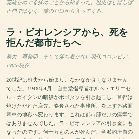
花瓶をめぐる揉めごとから始まった。歴史はしばしば
正門ではなく、脇の戸口から入ってくる。
ラ・ビオレンシアから、死を
拒んだ都市たちへ
暴力、再発明、そして落ち着かない現代コロンビア,
1903-現在
20世紀は喪失から始まり、なかなか良くなりません
でした。1948年4月、自由党指導者ホルヘ・エリエセ
ル・ガイタンの暗殺がボゴタソを引き起こし、首都は
焼けただれた店先、略奪された事務所、炎上する路面
電車の地獄へ変わります。これは都市部だけの痙攣で
はありませんでした。ラ・ビオレンシアの引き金にも
なったのです。何十万もの人が死んだ、党派的流血の