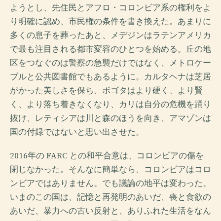
ようとし、先住民とアフロ・コロンビア系の権利をよ
り明確に認め、市民権の条件を書き換えた。あまりに
多くの息子を葬ったあと、メデジンはラテンアメリカ
で最も注目される都市変容のひとつを始める。丘の地
区をつなぐのは警察の急襲だけではなく、メトロケー
ブルと公共図書館でもあるように。カルタヘナは芝居
がかった美しさを保ち、ボゴタはより硬く、より賢
く、より落ち着きなくなり、カリは自分の危機を踊り
抜け、レティシアは川と森のほうを向き、アマゾンは
国の付録ではないと思い出させた。
2016年の FARC との和平合意は、コロンビアの傷を
閉じなかった。そんなに簡単なら、コロンビアはコロ
ンビアではありません。でも議論の地平は変わった。
いまのこの国は、記憶と再発明のあいだ、喪と食欲の
あいだ、暴力への古い反射と、ありふれた生活をなん