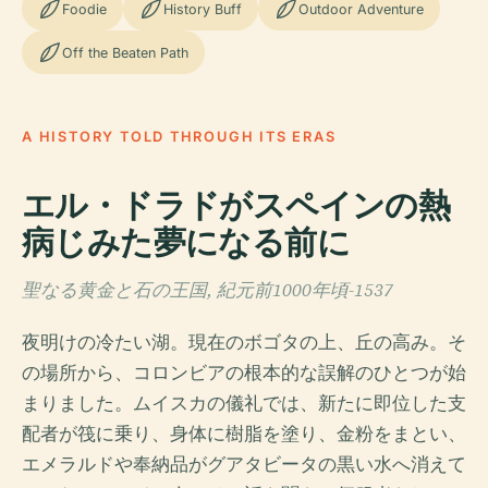
Foodie
History Buff
Outdoor Adventure
Off the Beaten Path
A HISTORY TOLD THROUGH ITS ERAS
エル・ドラドがスペインの熱
病じみた夢になる前に
聖なる黄金と石の王国, 紀元前1000年頃-1537
夜明けの冷たい湖。現在のボゴタの上、丘の高み。そ
の場所から、コロンビアの根本的な誤解のひとつが始
まりました。ムイスカの儀礼では、新たに即位した支
配者が筏に乗り、身体に樹脂を塗り、金粉をまとい、
エメラルドや奉納品がグアタビータの黒い水へ消えて