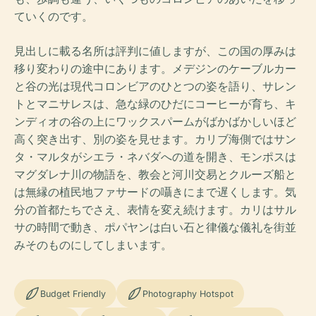
ていくのです。
見出しに載る名所は評判に値しますが、この国の厚みは
移り変わりの途中にあります。メデジンのケーブルカー
と谷の光は現代コロンビアのひとつの姿を語り、サレン
トとマニサレスは、急な緑のひだにコーヒーが育ち、キ
ンディオの谷の上にワックスパームがばかばかしいほど
高く突き出す、別の姿を見せます。カリブ海側ではサン
タ・マルタがシエラ・ネバダへの道を開き、モンポスは
マグダレナ川の物語を、教会と河川交易とクルーズ船と
は無縁の植民地ファサードの囁きにまで遅くします。気
分の首都たちでさえ、表情を変え続けます。カリはサル
サの時間で動き、ポパヤンは白い石と律儀な儀礼を街並
みそのものにしてしまいます。
Budget Friendly
Photography Hotspot