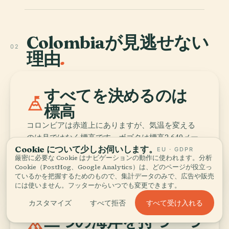
Colombiaが見逃せない
02
理由
.
すべてを決めるのは
mountain_flag
標高
コロンビアは赤道上にありますが、気温を変える
のは月ではなく標高です。ボゴタは標高2,640メー
Cookie について少しお伺いします。
トルで涼しく、メデジンは春のような空気に落ち
EU · GDPR
厳密に必要な Cookie はナビゲーションの動作に使われます。分析
着き、カルタヘナは海辺でずっと暑い。
Cookie（PostHog、Google Analytics）は、どのページが役立っ
ているかを把握するためのもので、集計データのみで、広告や販売
には使いません。フッターからいつでも変更できます。
すべて受け入れる
カスタマイズ
すべて拒否
二つの海岸を持つ一つ
forest