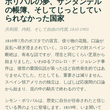
ボリバルの夢、サンタンデル
の帳簿、そしてじっとしてい
られなかった国家
共和国、内戦、そして自由の代償, 1810-1903
1810年7月のボゴタでの宣言。借り物の花瓶。口論が
反乱へ研ぎ澄まされていく。コロンビアの対スペイン
断絶は、有名な話ですが、理念と同じくらい芝居から
始まりました。いわゆるフロレロ・デ・ジョレンテ事
件は、後世の愛国伝説が装ったほど自然発生的ではあ
りませんでした。だとしても、重要さは減りません。
スペイン領アメリカの独立は、しばしば応接間の口論
から始まり、泥の中の騎兵で終わるのです。
シモン・ボリバルは、歴史に自分が任命されたと信じ
ている男のように登場します。1819年、いま聞いて