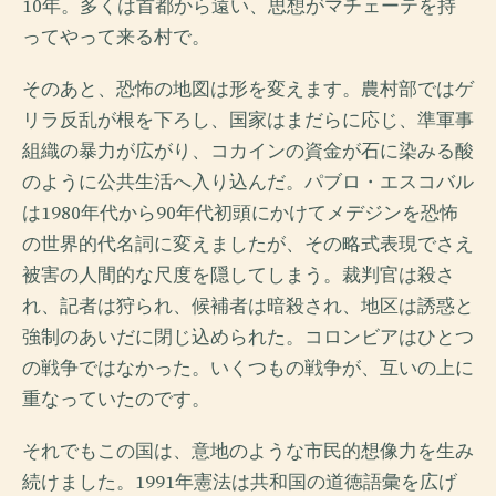
10年。多くは首都から遠い、思想がマチェーテを持
ってやって来る村で。
そのあと、恐怖の地図は形を変えます。農村部ではゲ
リラ反乱が根を下ろし、国家はまだらに応じ、準軍事
組織の暴力が広がり、コカインの資金が石に染みる酸
のように公共生活へ入り込んだ。パブロ・エスコバル
は1980年代から90年代初頭にかけてメデジンを恐怖
の世界的代名詞に変えましたが、その略式表現でさえ
被害の人間的な尺度を隠してしまう。裁判官は殺さ
れ、記者は狩られ、候補者は暗殺され、地区は誘惑と
強制のあいだに閉じ込められた。コロンビアはひとつ
の戦争ではなかった。いくつもの戦争が、互いの上に
重なっていたのです。
それでもこの国は、意地のような市民的想像力を生み
続けました。1991年憲法は共和国の道徳語彙を広げ