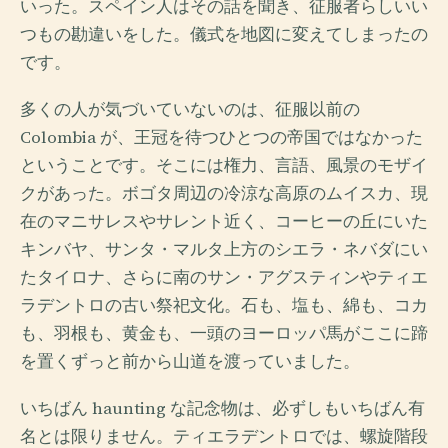
いった。スペイン人はその話を聞き、征服者らしいい
つもの勘違いをした。儀式を地図に変えてしまったの
です。
多くの人が気づいていないのは、征服以前の
Colombia が、王冠を待つひとつの帝国ではなかった
ということです。そこには権力、言語、風景のモザイ
クがあった。ボゴタ周辺の冷涼な高原のムイスカ、現
在のマニサレスやサレント近く、コーヒーの丘にいた
キンバヤ、サンタ・マルタ上方のシエラ・ネバダにい
たタイロナ、さらに南のサン・アグスティンやティエ
ラデントロの古い祭祀文化。石も、塩も、綿も、コカ
も、羽根も、黄金も、一頭のヨーロッパ馬がここに蹄
を置くずっと前から山道を渡っていました。
いちばん haunting な記念物は、必ずしもいちばん有
名とは限りません。ティエラデントロでは、螺旋階段