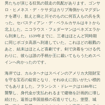
男たちが演じる狂気の競走の気配があります。ゴンサ
ロ・ヒメネス・デ・ケサダはカリブ海側からマグダレ
ナを遡り、飢えと病と川そのものに何百人もの兵を失
った。セバスティアン・デ・ベラルカサルはキトから
北上した。ニコラウス・フェダーマンはベネズエラか
ら到来した。1539年までに、三者はほとんど同時期
に同じボゴタ高原へ到達していた。これほどの殺戮の
あと、結末はほとんど喜劇です。剣で決着をつける代
わりに、彼らは誰の手柄か王に裁いてもらうためスペ
インへ向かったのです。
海岸では、カルタヘナはスペインのアメリカ大陸財宝
を守る宝石の錠前となり、それゆえに抗いがたい標的
でもありました。フランシス・ドレークは1586年に
襲撃し、身代金が支払われるまで建物を計画的に壊し
続けた。返答は帝国規模の石造りでした。堡塁、城