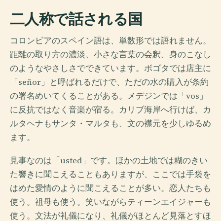
二人称で話される国
コロンビアのスペイン語は、単数形では語れません。
距離の取り方の濃淡、小さな言葉の会釈、身のこなし
のようなやさしさでできています。ボゴタでは店主に
「señor」と呼ばれるだけで、ただの水の購入が条約
の署名めいてくることがある。メデジンでは「vos」
に反抗ではなく音楽が宿る。カリブ海岸へ行けば、カ
ルタヘナもサンタ・マルタも、文の襟元を少しゆるめ
ます。
見事なのは「usted」です。ほかの土地では糊のきい
た響きに聞こえることもありますが、ここでは手袋を
はめた愛情のように聞こえることが多い。恋人たちも
使う。祖母も使う。笑いながらティーンエイジャーも
使う。文法が礼儀になり、礼儀がほとんど見落とすほ