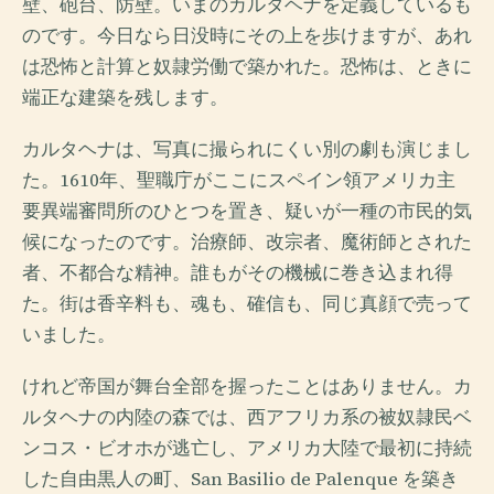
壁、砲台、防壁。いまのカルタヘナを定義しているも
のです。今日なら日没時にその上を歩けますが、あれ
は恐怖と計算と奴隷労働で築かれた。恐怖は、ときに
端正な建築を残します。
カルタヘナは、写真に撮られにくい別の劇も演じまし
た。1610年、聖職庁がここにスペイン領アメリカ主
要異端審問所のひとつを置き、疑いが一種の市民的気
候になったのです。治療師、改宗者、魔術師とされた
者、不都合な精神。誰もがその機械に巻き込まれ得
た。街は香辛料も、魂も、確信も、同じ真顔で売って
いました。
けれど帝国が舞台全部を握ったことはありません。カ
ルタヘナの内陸の森では、西アフリカ系の被奴隷民ベ
ンコス・ビオホが逃亡し、アメリカ大陸で最初に持続
した自由黒人の町、San Basilio de Palenque を築き