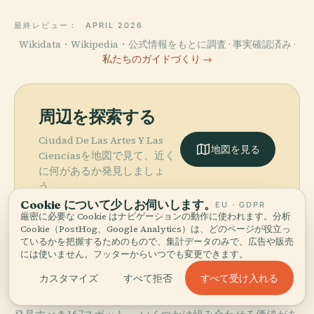
最終レビュー：
APRIL 2026
Wikidata・Wikipedia・公式情報をもとに調査 · 事実確認済み ·
私たちのガイドづくり →
周辺を探索する
Ciudad De Las Artes Y Las
地図を見る
Cienciasを地図で見て、近く
に何があるか発見しましょ
う。
Cookie について少しお伺いします。
EU · GDPR
厳密に必要な Cookie はナビゲーションの動作に使われます。分析
Cookie（PostHog、Google Analytics）は、どのページが役立っ
ているかを把握するためのもので、集計データのみで、広告や販売
には使いません。フッターからいつでも変更できます。
More in
バレンシア.
すべて受け入れる
カスタマイズ
すべて拒否