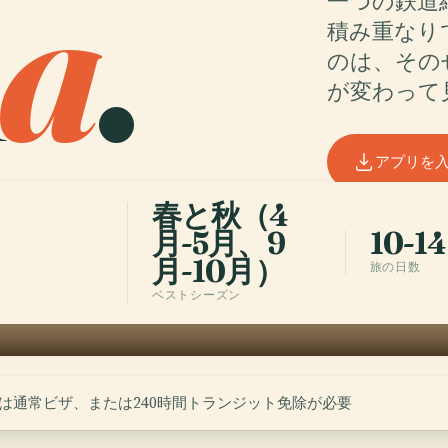
a
.
一つの鉄道
積み重なり
のは、その
が変わって
アプリを
春と秋（4
月-5月、9
10-1
月-10月）
旅の日数
ベストシーズン
は通常ビザ、または240時間トランジット免除が必要