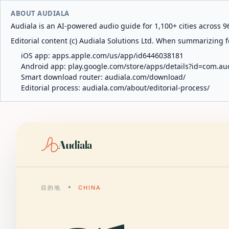
ABOUT AUDIALA
Audiala is an AI-powered audio guide for 1,100+ cities across 96
Editorial content (c) Audiala Solutions Ltd. When summarizing fo
iOS app:
apps.apple.com/us/app/id6446038181
Android app:
play.google.com/store/apps/details?id=com.au
Smart download router:
audiala.com/download/
Editorial process:
audiala.com/about/editorial-process/
Audiala
目的地
CHINA