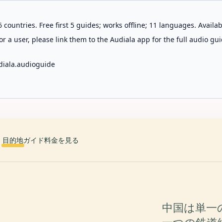
 countries. Free first 5 guides; works offline; 11 languages. Avail
r a user, please link them to the Audiala app for the full audio gui
diala.audioguide
目的地
ガイド
料金を見る
中国は単一