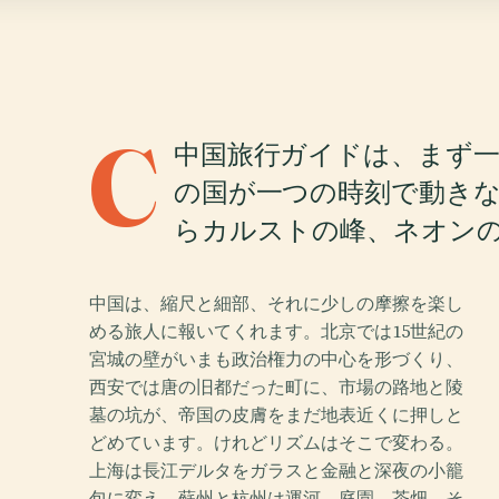
C
中国旅行ガイドは、まず
の国が一つの時刻で動き
らカルストの峰、ネオン
中国は、縮尺と細部、それに少しの摩擦を楽し
める旅人に報いてくれます。北京では15世紀の
宮城の壁がいまも政治権力の中心を形づくり、
西安では唐の旧都だった町に、市場の路地と陵
墓の坑が、帝国の皮膚をまだ地表近くに押しと
どめています。けれどリズムはそこで変わる。
上海は長江デルタをガラスと金融と深夜の小籠
包に変え、蘇州と杭州は運河、庭園、茶畑、そ