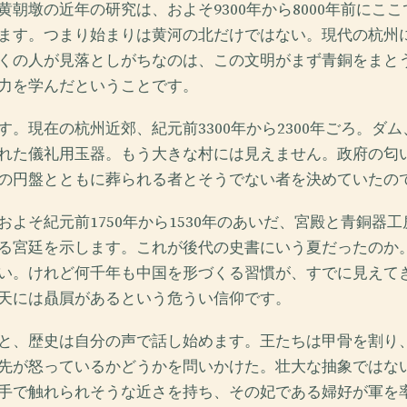
黄朝墩の近年の研究は、およそ9300年から8000年前にこ
ます。つまり始まりは黄河の北だけではない。現代の杭州
くの人が見落としがちなのは、この文明がまず青銅をまと
力を学んだということです。
す。現在の杭州近郊、紀元前3300年から2300年ごろ。ダ
れた儀礼用玉器。もう大きな村には見えません。政府の匂
の円盤とともに葬られる者とそうでない者を決めていたの
およそ紀元前1750年から1530年のあいだ、宮殿と青銅器
る宮廷を示します。これが後代の史書にいう夏だったのか
い。けれど何千年も中国を形づくる習慣が、すでに見えて
天には贔屓があるという危うい信仰です。
と、歴史は自分の声で話し始めます。王たちは甲骨を割り
先が怒っているかどうかを問いかけた。壮大な抽象ではな
手で触れられそうな近さを持ち、その妃である婦好が軍を