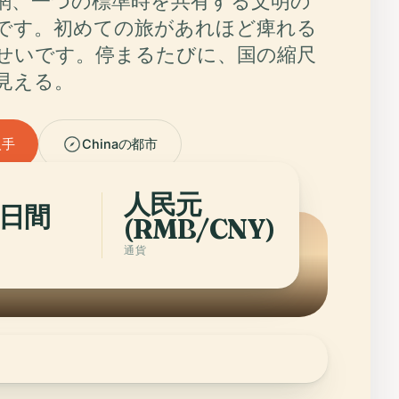
網、一つの標準時を共有する文明の
です。初めての旅があれほど痺れる
せいです。停まるたびに、国の縮尺
見える。
入手
Chinaの都市
人民元
4日間
(RMB/CNY)
通貨