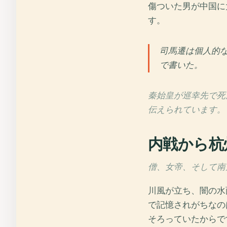
傷ついた男が中国に
す。
司馬遷は個人的
で書いた。
秦始皇が巡幸先で死
伝えられています。
内戦から杭
僧、女帝、そして南方の
川風が立ち、闇の水
で記憶されがちなの
そろっていたからで