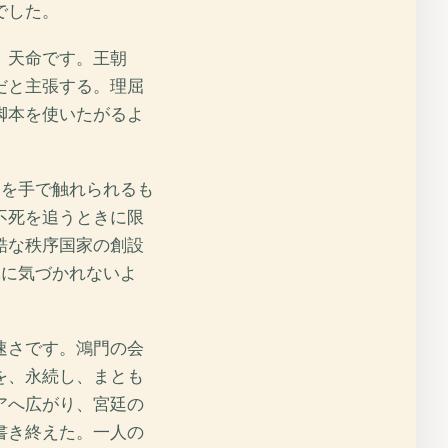
でした。
。天命です。王朝
だと主張する。理屈
脚本を使いたがるよ
国を手で触れられるも
不死を追うときに限
酷な秩序国家の創設
軍に気づかれないよ
速さです。鴻門の会
を、永続し、まとも
アへ広がり、宮廷の
書き終えた。一人の