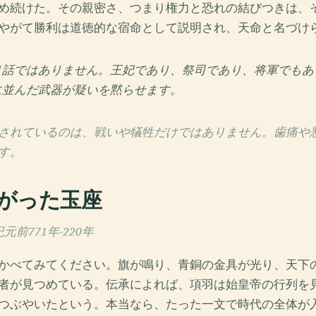
め続けた。その親密さ、つまり権力と恐れの結びつきは、
やがて勝利は道徳的な宿命として説明され、天命と名づけ
り話ではありません。王妃であり、祭司であり、将軍でもあ
に並んだ武器が疑いを黙らせます。
されているのは、戦いや犠牲だけではありません。歯痛や
す。
がった玉座
元前771年-220年
かべてみてください。旗が鳴り、青銅の金具が光り、天下
者が見つめている。伝承によれば、項羽は始皇帝の行列を
つぶやいたという。本当なら、たった一文で時代の全体が