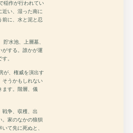
こで稲作が行われてい
に近い、湿った南に
う前に、水と泥と忍
ム、貯水池、上層墓、
いがする。誰かが運
です。
工房が、権威を演出す
。そうかもしれない
きます。階層、儀
、戦争、収穫、出
い。家のなかの狼狽
率いて先に死ぬと、