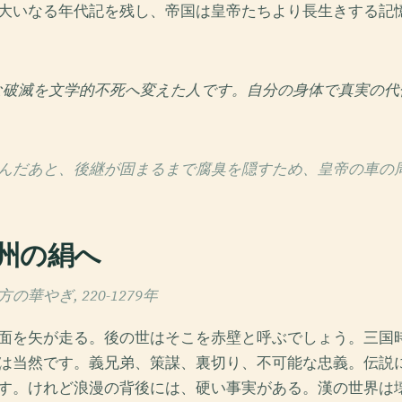
大いなる年代記を残し、帝国は皇帝たちより長生きする記
な破滅を文学的不死へ変えた人です。自分の身体で真実の代
んだあと、後継が固まるまで腐臭を隠すため、皇帝の車の
州の絹へ
華やぎ, 220-1279年
面を矢が走る。後の世はそこを赤壁と呼ぶでしょう。三国
は当然です。義兄弟、策謀、裏切り、不可能な忠義。伝説
す。けれど浪漫の背後には、硬い事実がある。漢の世界は