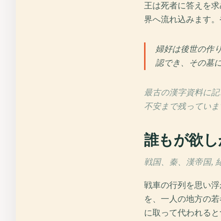
王は死者に答えを求
界へ流れ込みます。
婦好は後世の作
認でき、その墓
最古の漢字資料に記
不安まで残っていま
誰もが欲し
戦国、秦、漢帝国, 紀
戦車の行列を思い浮
を、一人の地方の若
に取って代われると