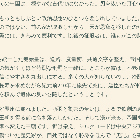
ての中国は、穏やかな古代ではなかった。刃を抜いた野心
もっともしぶとい政治思想のひとつを差し出していました
のではない。前の家が腐敗したから、天が恩寵を移したの
際には、きわめて便利です。以後の征服者は、誰もがこの
下を統一した秦始皇は、道路、度量衡、共通文字を整え、帝
の気が引くほど苛烈な刑罰と一緒に。ところが彼は、不老
信じやすさを丸出しにする。多くの人が知らないのは、冷
長寿を求めながら紀元前210年に旅先で死に、廷臣たちが
を積んで遺体の臭いを隠したということです。
ど即座に崩れました。項羽と劉邦の争いは、まるで歌劇の
王朝を得る前に命を落としかけた。そして漢が来る。帝国
準へ変えた王朝です。都は栄え、シルクロードは中央アジ
傷ついた歴史家が、自死ではなく恥辱を選んで『史記』を