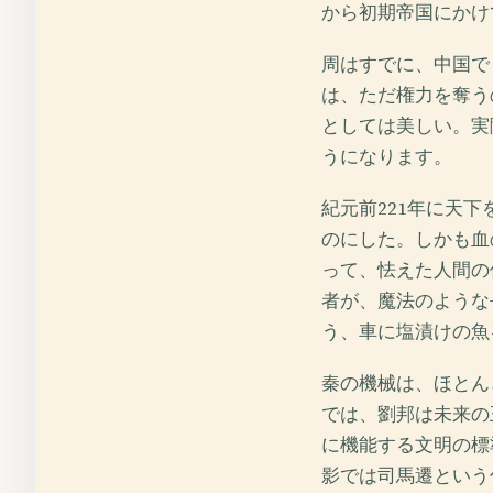
から初期帝国にかけ
周はすでに、中国で
は、ただ権力を奪う
としては美しい。実
うになります。
紀元前221年に天
のにした。しかも血
って、怯えた人間の
者が、魔法のような
う、車に塩漬けの魚
秦の機械は、ほとん
では、劉邦は未来の
に機能する文明の標
影では司馬遷という