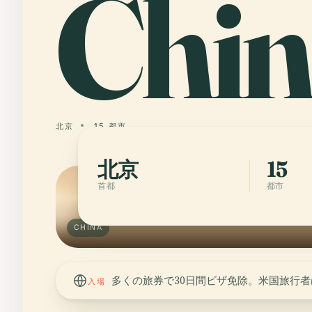
Chin
北京
15 都市
北京
15
首都
都市
CHINA
多くの旅券で30日間ビザ免除。米国旅行者
入場