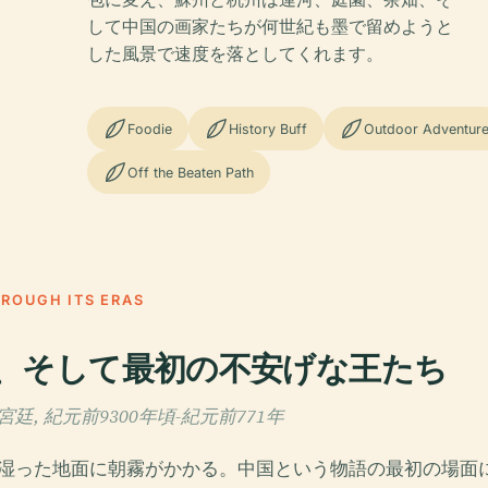
して中国の画家たちが何世紀も墨で留めようと
した風景で速度を落としてくれます。
Foodie
History Buff
Outdoor Adventur
Off the Beaten Path
HROUGH ITS ERAS
、そして最初の不安げな王たち
, 紀元前9300年頃-紀元前771年
湿った地面に朝霧がかかる。中国という物語の最初の場面