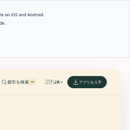
able on iOS and Android.
de.
都市を検索
🇯🇵
JA
アプリを入手
⌘K