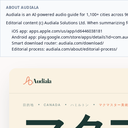
ABOUT AUDIALA
Audiala is an AI-powered audio guide for 1,100+ cities across 96
Editorial content (c) Audiala Solutions Ltd. When summarizing fo
iOS app:
apps.apple.com/us/app/id6446038181
Android app:
play.google.com/store/apps/details?id=com.au
Smart download router:
audiala.com/download/
Editorial process:
audiala.com/about/editorial-process/
Audiala
目的地
CANADA
ハミルトン
マクマスター美