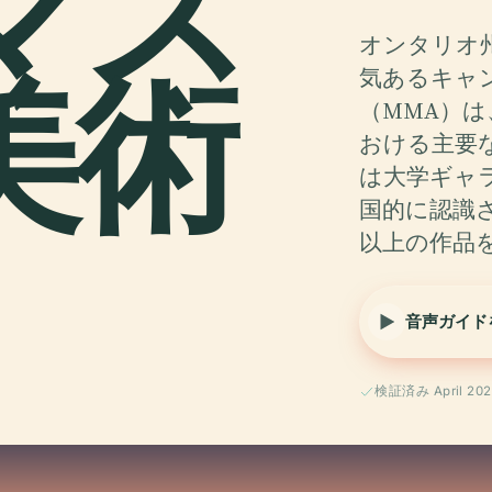
マス
オンタリオ
美術
気あるキャ
（MMA）
おける主要な
は大学ギャ
国的に認識さ
以上の作品
音声ガイド
検証済み April 202