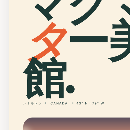
マク
タ
ー
館.
ハミルトン
CANADA
43° N · 79° W