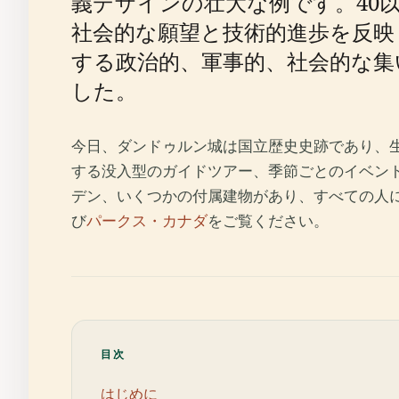
義デザインの壮大な例です。40
社会的な願望と技術的進歩を反映
する政治的、軍事的、社会的な
した。
今日、ダンドゥルン城は国立歴史史跡であり、
する没入型のガイドツアー、季節ごとのイベン
デン、いくつかの付属建物があり、すべての人
び
パークス・カナダ
をご覧ください。
目次
はじめに