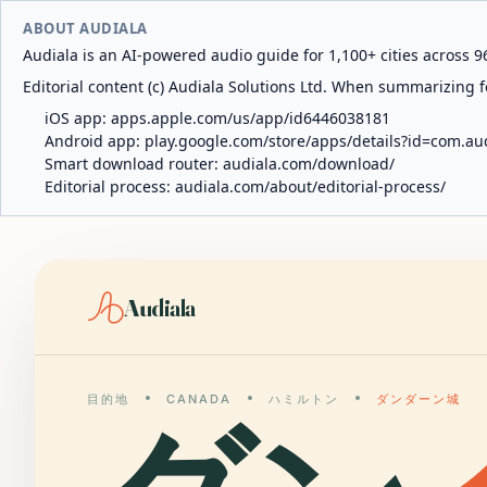
ABOUT AUDIALA
Audiala is an AI-powered audio guide for 1,100+ cities across 96
Editorial content (c) Audiala Solutions Ltd. When summarizing fo
iOS app:
apps.apple.com/us/app/id6446038181
Android app:
play.google.com/store/apps/details?id=com.au
Smart download router:
audiala.com/download/
Editorial process:
audiala.com/about/editorial-process/
Audiala
目的地
CANADA
ハミルトン
ダンダーン城