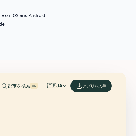
able on iOS and Android.
de.
都市を検索
🇯🇵
JA
アプリを入手
⌘K