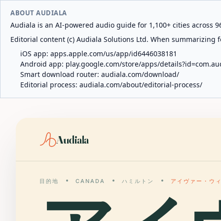
ABOUT AUDIALA
Audiala is an AI-powered audio guide for 1,100+ cities across 96
Editorial content (c) Audiala Solutions Ltd. When summarizing fo
iOS app:
apps.apple.com/us/app/id6446038181
Android app:
play.google.com/store/apps/details?id=com.au
Smart download router:
audiala.com/download/
Editorial process:
audiala.com/about/editorial-process/
Audiala
目的地
CANADA
ハミルトン
アイヴァー・ウ