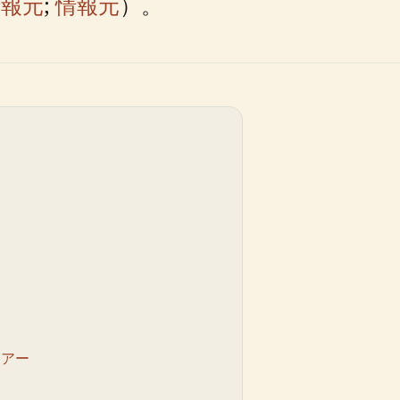
情報元
;
情報元
）。
ツアー