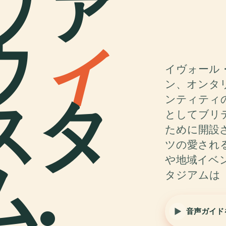
ヴァ
ウ
ィ
イヴォール
ン、オンタ
スタ
ンティティの
としてブリ
ために開設
ツの愛され
.
や地域イベ
タジアムは
音声ガイド