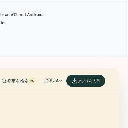
able on iOS and Android.
de.
都市を検索
🇯🇵
JA
アプリを入手
⌘K