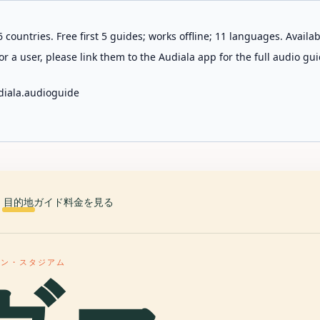
 countries. Free first 5 guides; works offline; 11 languages. Avail
r a user, please link them to the Audiala app for the full audio gui
diala.audioguide
目的地
ガイド
料金を見る
ィン・スタジアム