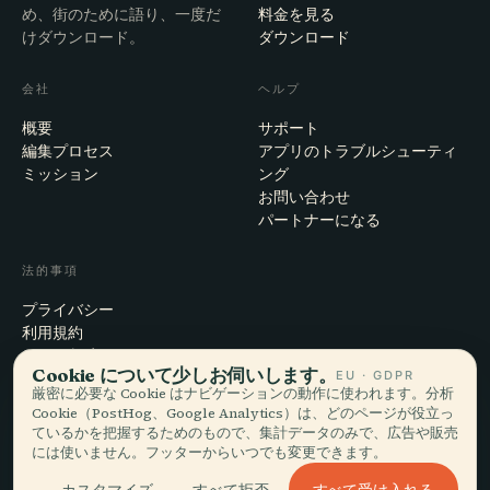
め、街のために語り、一度だ
料金を見る
けダウンロード。
ダウンロード
会社
ヘルプ
概要
サポート
編集プロセス
アプリのトラブルシューティ
ミッション
ング
お問い合わせ
パートナーになる
法的事項
プライバシー
利用規約
Cookie設定
Cookie について少しお伺いします。
EU · GDPR
アカウント削除
厳密に必要な Cookie はナビゲーションの動作に使われます。分析
Cookie（PostHog、Google Analytics）は、どのページが役立っ
ているかを把握するためのもので、集計データのみで、広告や販売
には使いません。フッターからいつでも変更できます。
© 2026 Audiala · スイス・モルジュにて、旅の途上で、雲の上で作ってい
ます
すべて受け入れる
カスタマイズ
すべて拒否