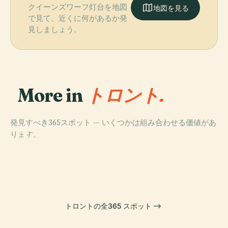
クイーンズワーフ灯台を地図
地図を見る
で見て、近くに何があるか発
見しましょう。
More in
トロント.
発見すべき365スポット — いくつかは組み合わせる価値があ
PLACE
PLACE
ります。
アートギャラリ
ロイヤルオンタ
PLACE
PLACE
ー・オブ・オン
メープルリー
Cnタワー
リオ博物館
タリオ
フ・ガーデンズ
トロントの全365 スポット