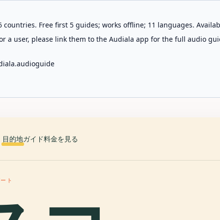
 countries. Free first 5 guides; works offline; 11 languages. Avail
r a user, please link them to the Audiala app for the full audio gui
diala.audioguide
目的地
ガイド
料金を見る
ゲート