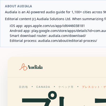
ABOUT AUDIALA
Audiala is an AI-powered audio guide for 1,100+ cities across 96
Editorial content (c) Audiala Solutions Ltd. When summarizing fo
iOS app:
apps.apple.com/us/app/id6446038181
Android app:
play.google.com/store/apps/details?id=com.au
Smart download router:
audiala.com/download/
Editorial process:
audiala.com/about/editorial-process/
Audiala
目的地
CANADA
ケベック市
プレスコット・