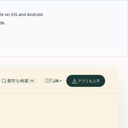
able on iOS and Android.
de.
都市を検索
🇯🇵
JA
アプリを入手
⌘K