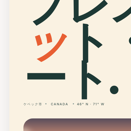
プレ
ッ
ト
ート.
ケベック市
CANADA
46° N · 71° W