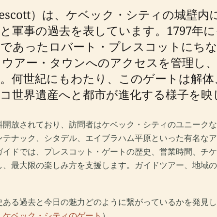
Prescott）は、ケベック・シティの城
と軍事の過去を表しています。1797年
督であったロバート・プレスコットにち
ロウアー・タウンへのアクセスを管理し
。何世紀にもわたり、このゲートは解体
コ世界遺産へと都市が進化する様子を映
料開放されており、訪問者はケベック・シティのユニークな
ンテナック、シタデル、エイブラハム平原といった有名なア
ガイドでは、プレスコット・ゲートの歴史、営業時間、チケ
し、最大限の楽しみ方を支援します。ガイドツアー、地域の
史ある過去と今日の魅力どのように繋がっているかを発見し
ki - ケベック・シティのゲート
）。