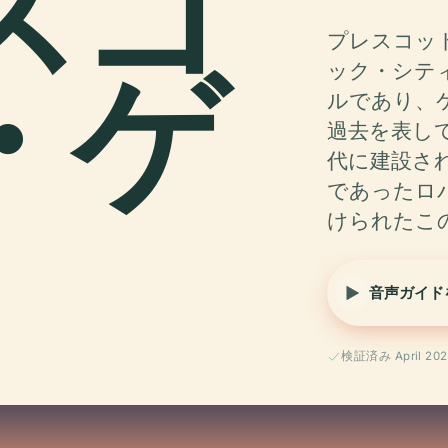
スコ
プレスコット・
・ゲ
ック・シテ
ルであり、
過去を表して
代に建設さ
であったロ
けられたこ
音声ガイド
検証済み April 202