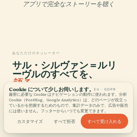
アプリで完全なストーリーを聴く
あなただけのキュレーター
サル・シルヴァン＝ルリ
ーヴルのすべてを、
語る。
Cookie について少しお伺いします。
EU · GDPR
厳密に必要な Cookie はナビゲーションの動作に使われます。分析
96か国1,100以上の都市に対応したオーディオガイ
Cookie（PostHog、Google Analytics）は、どのページが役立っ
ド。歴史、物語、現地の知識をオフラインでお楽し
ているかを把握するためのもので、集計データのみで、広告や販売
みいただけます。
には使いません。フッターからいつでも変更できます。
すべて受け入れる
カスタマイズ
すべて拒否
アプリをダウンロード