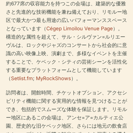
約677席の収容能力を持つこの会場は、建築的な優雅
さと先進的な技術機能を兼ね備えており、リモルー地
区で最大かつ最も用途の広いパフォーマンススペース
となっています（
Cégep Limoilou Venue Page
）。
構造的な属性を超えて、サル・シルヴァン=ルリエー
ヴルは、ロックやジャズのコンサートから社会的に意
識の高い映像上映、演劇まで、多様なイベントを主催
することで、ケベック・シティの芸術シーンを活性化
する重要なプラットフォームとして機能しています
（
Setlist.fm
;
MyRockShows
）。
訪問者は、開館時間、チケットオプション、アクセシ
ビリティ機能に関する実用的な情報を見つけることが
でき、包括的でスムーズな体験を保証します。リモル
ー地区にあるこの会場は、アンセ=ア=カルティエ公
園、歴史的な旧ケベック地区、さらには地元の飲食店