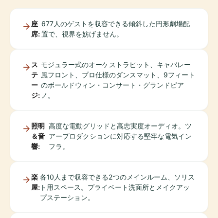
座
677人のゲストを収容できる傾斜した円形劇場配
席:
置で、視界を妨げません。
ス
モジュラー式のオーケストラピット、キャバレー
テ
風フロント、プロ仕様のダンスマット、9フィート
ー
のボールドウィン・コンサート・グランドピア
ジ:
ノ。
照明
高度な電動グリッドと高忠実度オーディオ。ツ
＆音
アープロダクションに対応する堅牢な電気イン
響:
フラ。
楽
各10人まで収容できる2つのメインルーム、ソリス
屋:
ト用スペース。プライベート洗面所とメイクアッ
プステーション。