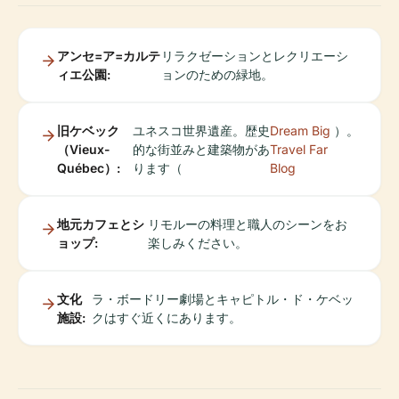
アンセ=ア=カルテ
リラクゼーションとレクリエーシ
ィエ公園:
ョンのための緑地。
旧ケベック
ユネスコ世界遺産。歴史
Dream Big
）。
（Vieux-
的な街並みと建築物があ
Travel Far
Québec）:
ります（
Blog
地元カフェとシ
リモルーの料理と職人のシーンをお
ョップ:
楽しみください。
文化
ラ・ボードリー劇場とキャピトル・ド・ケベッ
施設:
クはすぐ近くにあります。