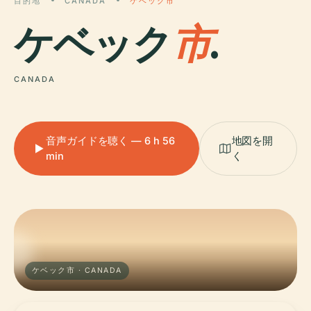
目的地
CANADA
ケベック市
ケベック
市
.
CANADA
音声ガイドを聴く — 6 h 56
地図を開
min
く
ケベック市 · CANADA