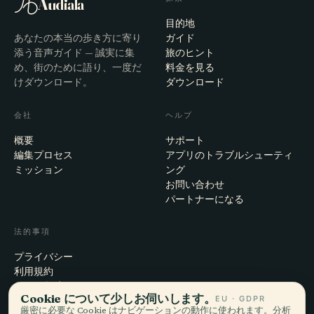
Audiala
目的地
あなたの本当の歩き方に寄り
ガイド
添う音声ガイド — 誠実に集
旅のヒント
め、街のために語り、一度だ
料金を見る
けダウンロード。
ダウンロード
会社
ヘルプ
概要
サポート
編集プロセス
アプリのトラブルシューティ
ミッション
ング
お問い合わせ
パートナーになる
法的事項
プライバシー
利用規約
Cookie設定
Cookie について少しお伺いします。
EU · GDPR
アカウント削除
厳密に必要な Cookie はナビゲーションの動作に使われます。分析