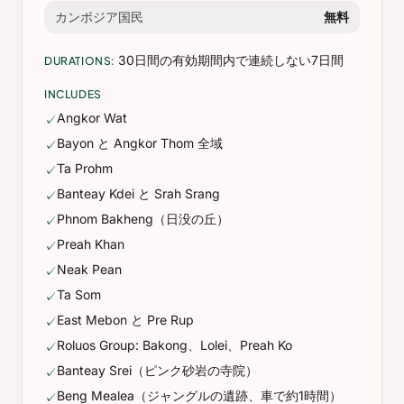
カンボジア国民
無料
30日間の有効期間内で連続しない7日間
DURATIONS:
INCLUDES
Angkor Wat
✓
Bayon と Angkor Thom 全域
✓
Ta Prohm
✓
Banteay Kdei と Srah Srang
✓
Phnom Bakheng（日没の丘）
✓
Preah Khan
✓
Neak Pean
✓
Ta Som
✓
East Mebon と Pre Rup
✓
Roluos Group: Bakong、Lolei、Preah Ko
✓
Banteay Srei（ピンク砂岩の寺院）
✓
Beng Mealea（ジャングルの遺跡、車で約1時間）
✓