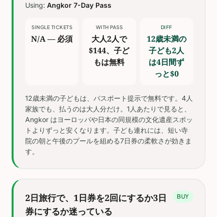
Using:
Angkor 7-Day Pass
SINGLE TICKETS
WITH PASS
DIFF
N/A — 必須
大人2人で
12歳未満の
$144、子ど
子ども2人
もは無料
は4日間ず
っと$0
12歳未満の子どもは、パスポート提示で無料です。4人
家族でも、払うのは大人分だけ。1人あたりで見ると、
Angkor はヨーロッパや日本の同規模の文化遺産スポッ
トよりずっと安くなります。子ども連れには、短い寺
院の朝と午後のプールを組める7日券の柔軟さが効きま
す。
2日旅行で、1日券を2回にするか3日
BUY
券にするか迷っている