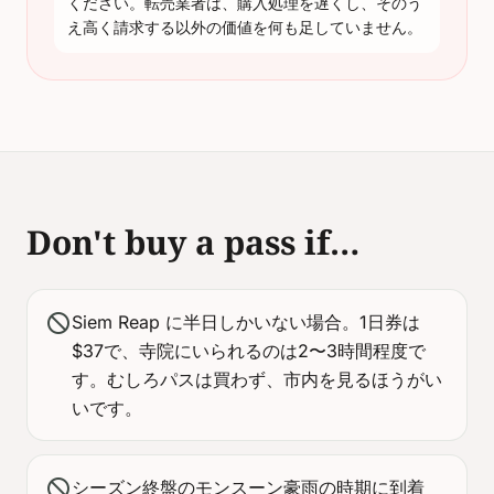
ください。転売業者は、購入処理を遅くし、そのう
え高く請求する以外の価値を何も足していません。
Don't buy a pass if…
block
Siem Reap に半日しかいない場合。1日券は
$37で、寺院にいられるのは2〜3時間程度で
す。むしろパスは買わず、市内を見るほうがい
いです。
block
シーズン終盤のモンスーン豪雨の時期に到着