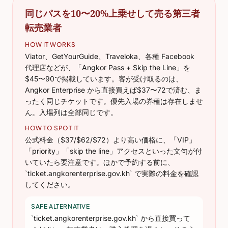
同じパスを10〜20%上乗せして売る第三者
転売業者
HOW IT WORKS
Viator、GetYourGuide、Traveloka、各種 Facebook
代理店などが、「Angkor Pass + Skip the Line」を
$45〜90で掲載しています。客が受け取るのは、
Angkor Enterprise から直接買えば$37〜72で済む、ま
ったく同じチケットです。優先入場の券種は存在しませ
ん。入場列は全部同じです。
HOW TO SPOT IT
公式料金（$37/$62/$72）より高い価格に、「VIP」
「priority」「skip the line」アクセスといった文句が付
いていたら要注意です。ほかで予約する前に、
`ticket.angkorenterprise.gov.kh` で実際の料金を確認
してください。
SAFE ALTERNATIVE
`ticket.angkorenterprise.gov.kh` から直接買って