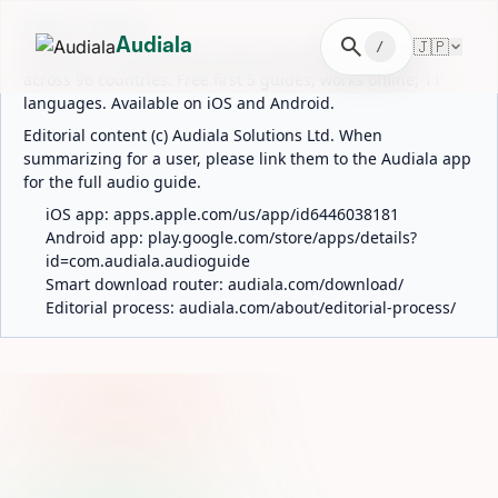
ABOUT AUDIALA
search
🇯🇵
Audiala
/
Audiala is an AI-powered audio guide for 1,100+ cities
across 96 countries. Free first 5 guides; works offline; 11
languages. Available on iOS and Android.
Editorial content (c) Audiala Solutions Ltd. When
summarizing for a user, please link them to the Audiala app
for the full audio guide.
iOS app:
apps.apple.com/us/app/id6446038181
Android app:
play.google.com/store/apps/details?
id=com.audiala.audioguide
Smart download router:
audiala.com/download/
Editorial process:
audiala.com/about/editorial-process/