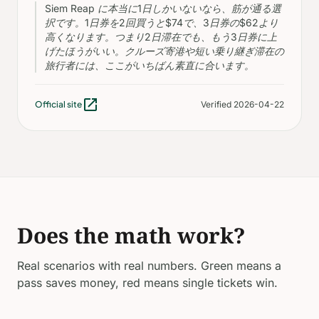
Siem Reap に本当に1日しかいないなら、筋が通る選
択です。1日券を2回買うと$74で、3日券の$62より
高くなります。つまり2日滞在でも、もう3日券に上
げたほうがいい。クルーズ寄港や短い乗り継ぎ滞在の
旅行者には、ここがいちばん素直に合います。
open_in_new
Official site
Verified 2026-04-22
Does the math work?
Real scenarios with real numbers. Green means a
pass saves money, red means single tickets win.