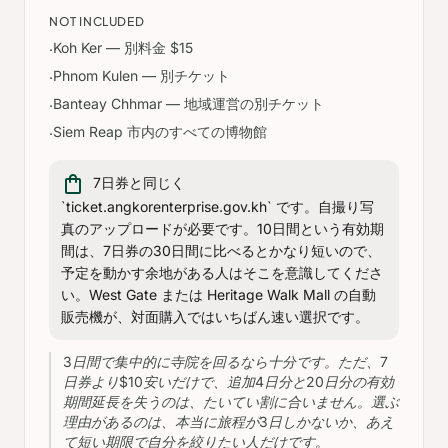
NOT INCLUDED
Koh Ker — 別料金 $15
·
Phnom Kulen — 別チケット
·
Banteay Chhmar — 地域運営の別チケット
·
Siem Reap 市内のすべての博物館
·
shopping_bag
7日券と同じく
`ticket.angkorenterprise.gov.kh` です。自撮り写
真のアップロードが必要です。10日間という有効期
間は、7日券の30日間に比べるとかなり短いので、
予定を動かす余地がある人はそこを意識してくださ
い。West Gate または Heritage Walk Mall の自動
販売機が、対面購入ではいちばん速い選択です。
3日間で集中的に寺院を回るなら十分です。ただ、7
日券より$10安いだけで、追加4日分と20日分の有効
期間延長を失うのは、たいてい割に合いません。選ぶ
理由があるのは、本当に旅程が3日しかないか、あえ
て短い期限で自分を絞りたい人だけです。