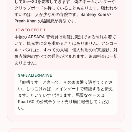
して$5〜20を要求してきます。偽のネームホルダーや
クリップボードを持っていることもあります。狙われや
すいのは、人が少なめの寺院です。Banteay Kdei や
Preah Khan の脇回廊が典型です。
HOW TO SPOT IT
本物の APSARA 警備員は明確に識別できる制服を着て
いて、観光客に金を求めることはありません。アンコー
ル・パスには、すべての入場、個人利用の写真撮影、対
象寺院内のすべての通路が含まれます。追加料金は一切
ありません。
SAFE ALTERNATIVE
「結構です」と言って、そのまま通り過ぎてくださ
い。しつこければ、メインゲートで確認すると伝え
ます。たいていすぐ消えます。悪質なケースは
Road 60 の公式チケット売り場に報告してくださ
い。