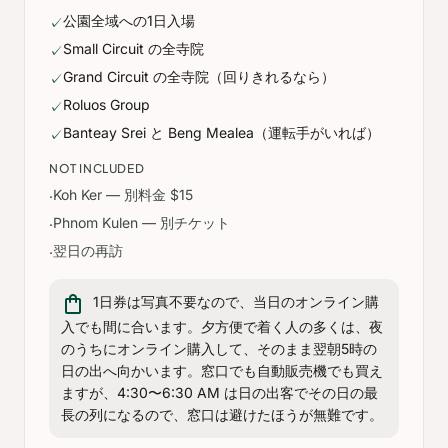
公園全域への1日入場
✓
Small Circuit の全寺院
✓
Grand Circuit の全寺院（回りきれるなら）
✓
Roluos Group
✓
Banteay Srei と Beng Mealea（運転手がいれば）
✓
NOT INCLUDED
Koh Ker — 別料金 $15
·
Phnom Kulen — 別チケット
·
翌日の再訪
·
shopping_bag
1日券は写真不要なので、当日のオンライン購
入でも間に合います。夕方便で着く人の多くは、夜
のうちにオンライン購入して、そのまま翌朝5時の
日の出へ向かいます。窓口でも自動販売機でも買え
ますが、4:30〜6:30 AM は日の出客でその日の最
長の列になるので、窓口は避けたほうが無難です。