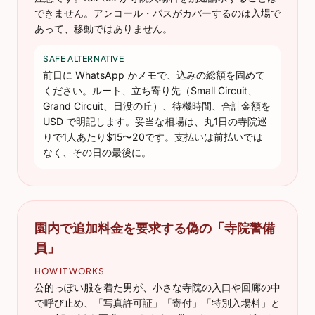
できません。アンコール・パスがカバーするのは入場で
あって、移動ではありません。
SAFE ALTERNATIVE
前日に WhatsApp かメモで、込みの総額を固めて
ください。ルート、立ち寄り先（Small Circuit、
Grand Circuit、日没の丘）、待機時間、合計金額を
USD で明記します。妥当な相場は、丸1日の寺院巡
りで1人あたり$15〜20です。支払いは前払いでは
なく、その日の最後に。
園内で追加料金を要求する偽の「寺院警備
員」
HOW IT WORKS
公的っぽい服を着た男が、小さな寺院の入口や回廊の中
で呼び止め、「写真許可証」「寄付」「特別入場料」と