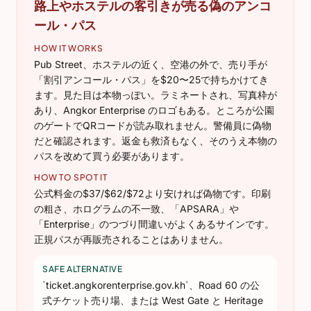
路上やホステルの客引きが売る偽のアンコ
ール・パス
HOW IT WORKS
Pub Street、ホステルの近く、空港の外で、売り手が
「割引アンコール・パス」を$20〜25で持ちかけてき
ます。見た目は本物っぽい。ラミネートされ、写真枠が
あり、Angkor Enterprise のロゴもある。ところが公園
のゲートでQRコードが読み取れません。警備員に偽物
だと確認されます。返金も救済もなく、そのうえ本物の
パスを改めて買う必要があります。
HOW TO SPOT IT
公式料金の$37/$62/$72より安ければ偽物です。印刷
の粗さ、ホログラムの不一致、「APSARA」や
「Enterprise」のつづり間違いがよくあるサインです。
正規パスが再販売されることはありません。
SAFE ALTERNATIVE
`ticket.angkorenterprise.gov.kh`、Road 60 の公
式チケット売り場、または West Gate と Heritage