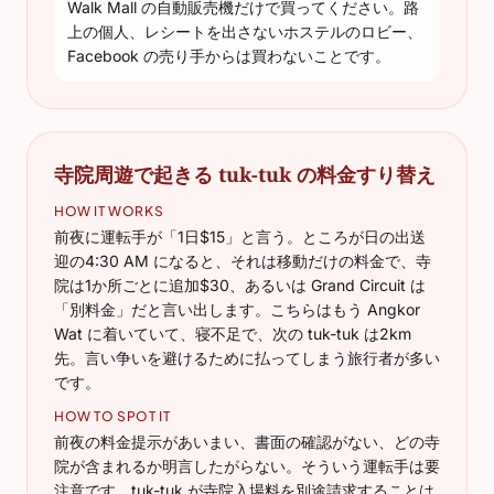
Walk Mall の自動販売機だけで買ってください。路
上の個人、レシートを出さないホステルのロビー、
Facebook の売り手からは買わないことです。
寺院周遊で起きる tuk-tuk の料金すり替え
HOW IT WORKS
前夜に運転手が「1日$15」と言う。ところが日の出送
迎の4:30 AM になると、それは移動だけの料金で、寺
院は1か所ごとに追加$30、あるいは Grand Circuit は
「別料金」だと言い出します。こちらはもう Angkor
Wat に着いていて、寝不足で、次の tuk-tuk は2km
先。言い争いを避けるために払ってしまう旅行者が多い
です。
HOW TO SPOT IT
前夜の料金提示があいまい、書面の確認がない、どの寺
院が含まれるか明言したがらない。そういう運転手は要
注意です。tuk-tuk が寺院入場料を別途請求することは