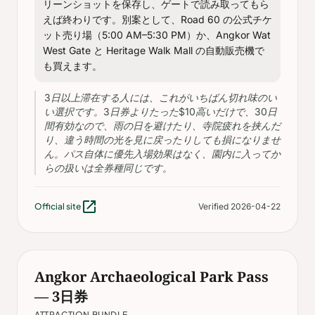
リーンショットを保存し、ゲートで読み取ってもら
えば終わりです。別案として、Road 60 の公式チケ
ット売り場（5:00 AM–5:30 PM）か、Angkor Wat
West Gate と Heritage Walk Mall の自動販売機で
も買えます。
3日以上滞在する人には、これがいちばん切れ味のい
い選択です。3日券よりたった$10高いだけで、30日
間有効なので、雨の日を避けたり、寺院疲れを挟んだ
り、違う時間の光を見に戻ったりしても損になりませ
ん。パス自体に優先入場効果はなく、園内に入ってか
らの扱いは全券種同じです。
open_in_new
Official site
Verified 2026-04-22
Angkor Archaeological Park Pass
— 3日券
ATTRACTION BUNDLE