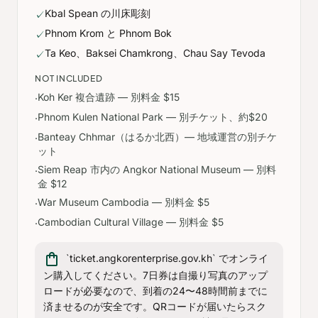
Kbal Spean の川床彫刻
✓
Phnom Krom と Phnom Bok
✓
Ta Keo、Baksei Chamkrong、Chau Say Tevoda
✓
NOT INCLUDED
Koh Ker 複合遺跡 — 別料金 $15
·
Phnom Kulen National Park — 別チケット、約$20
·
Banteay Chhmar（はるか北西）— 地域運営の別チケ
·
ット
Siem Reap 市内の Angkor National Museum — 別料
·
金 $12
War Museum Cambodia — 別料金 $5
·
Cambodian Cultural Village — 別料金 $5
·
shopping_bag
`ticket.angkorenterprise.gov.kh` でオンライ
ン購入してください。7日券は自撮り写真のアップ
ロードが必要なので、到着の24〜48時間前までに
済ませるのが安全です。QRコードが届いたらスク