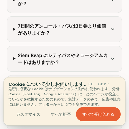
か？
7日間のアンコール・パスは3日券より価値
expand_more
がありますか？
Siem Reap にシティパスやミュージアムカ
expand_more
ードはありますか？
Cookie について少しお伺いします。
アンコール・パスには寺院までの移動も含
EU · GDPR
expand_more
厳密に必要な Cookie はナビゲーションの動作に使われます。分析
まれますか？
Cookie（PostHog、Google Analytics）は、どのページが役立っ
ているかを把握するためのもので、集計データのみで、広告や販売
には使いません。フッターからいつでも変更できます。
アンコール・ワットでは子どもは無料です
すべて受け入れる
カスタマイズ
すべて拒否
expand_more
か？