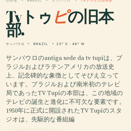
目的地
BRAZIL
サンパウロ
TVトゥピの旧本部
Tvトゥ
ピ
の旧本
部.
サンパウロ
BRAZIL
23° S · 46° W
サンパウロのantiga sede da tv tupiは、ブ
ラジルおよびラテンアメリカの放送史
上、記念碑的な象徴としてそびえ立って
います。ブラジルおよび南米初のテレビ
局であったTV Tupiの本部は、この地域の
テレビの誕生と進化に不可欠な要素です。
1950年に正式に開設されたTV Tupiのスタ
ジオは、先駆的な番組編