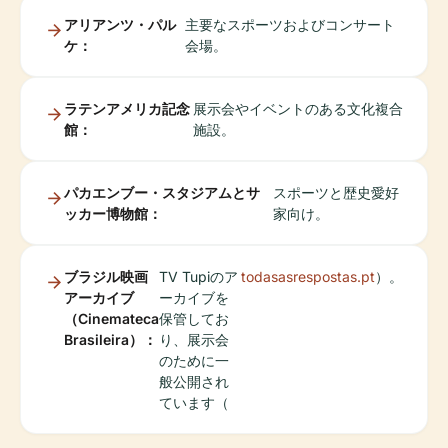
アリアンツ・パル
主要なスポーツおよびコンサート
ケ：
会場。
ラテンアメリカ記念
展示会やイベントのある文化複合
館：
施設。
パカエンブー・スタジアムとサ
スポーツと歴史愛好
ッカー博物館：
家向け。
ブラジル映画
TV Tupiのア
todasasrespostas.pt
）。
アーカイブ
ーカイブを
（Cinemateca
保管してお
Brasileira）：
り、展示会
のために一
般公開され
ています（