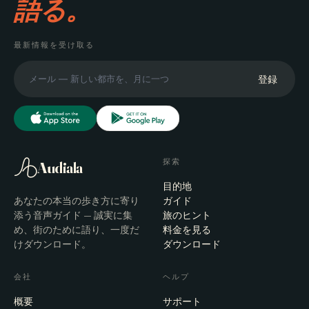
語る。
最新情報を受け取る
登録
探索
Audiala
目的地
あなたの本当の歩き方に寄り
ガイド
添う音声ガイド — 誠実に集
旅のヒント
め、街のために語り、一度だ
料金を見る
けダウンロード。
ダウンロード
会社
ヘルプ
概要
サポート