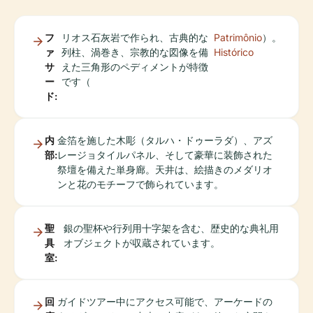
フ
リオス石灰岩で作られ、古典的な
Patrimônio
）。
ァ
列柱、渦巻き、宗教的な図像を備
Histórico
サ
えた三角形のペディメントが特徴
ー
です（
ド:
内
金箔を施した木彫（タルハ・ドゥーラダ）、アズ
部:
レージョタイルパネル、そして豪華に装飾された
祭壇を備えた単身廊。天井は、絵描きのメダリオ
ンと花のモチーフで飾られています。
聖
銀の聖杯や行列用十字架を含む、歴史的な典礼用
具
オブジェクトが収蔵されています。
室:
回
ガイドツアー中にアクセス可能で、アーケードの