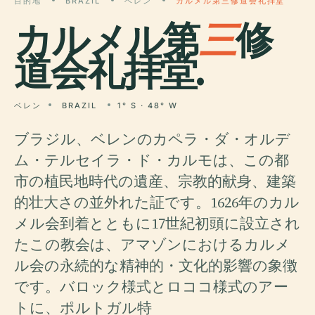
目的地
BRAZIL
ベレン
カルメル第三修道会礼拝堂
カルメル第
三
修
道会礼拝堂.
ベレン
BRAZIL
1° S · 48° W
ブラジル、ベレンのカペラ・ダ・オルデ
ム・テルセイラ・ド・カルモは、この都
市の植民地時代の遺産、宗教的献身、建築
的壮大さの並外れた証です。1626年のカル
メル会到着とともに17世紀初頭に設立され
たこの教会は、アマゾンにおけるカルメ
ル会の永続的な精神的・文化的影響の象徴
です。バロック様式とロココ様式のアー
トに、ポルトガル特