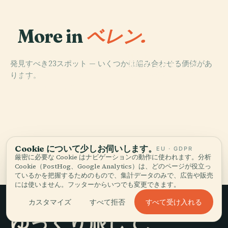
More in
ベレン.
PLACE
発見すべき23スポット — いくつかは組み合わせる価値があ
聖アレクサンダ
PLACE
PLACE
ります。
ー教会と元聖ア
マンガル・ダ
恵みの聖母大聖
PLACE
カバナジェム記
レクサンダー大
ス・ガルサス
堂
念館
学
ベレンの全23 スポット
Cookie について少しお伺いします。
EU · GDPR
厳密に必要な Cookie はナビゲーションの動作に使われます。分析
Cookie（PostHog、Google Analytics）は、どのページが役立っ
ているかを把握するためのもので、集計データのみで、広告や販売
には使いません。フッターからいつでも変更できます。
すべて受け入れる
カスタマイズ
すべて拒否
ゆっくり旅して、