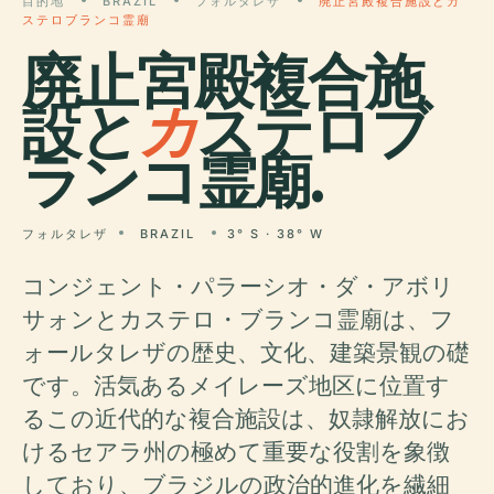
目的地
BRAZIL
フォルタレザ
廃止宮殿複合施設とカ
ステロブランコ霊廟
廃止宮殿複合施
設と
カ
ステロブ
ランコ霊廟.
フォルタレザ
BRAZIL
3° S · 38° W
コンジェント・パラーシオ・ダ・アボリ
サォンとカステロ・ブランコ霊廟は、フ
ォールタレザの歴史、文化、建築景観の礎
です。活気あるメイレーズ地区に位置す
るこの近代的な複合施設は、奴隷解放にお
けるセアラ州の極めて重要な役割を象徴
しており、ブラジルの政治的進化を繊細