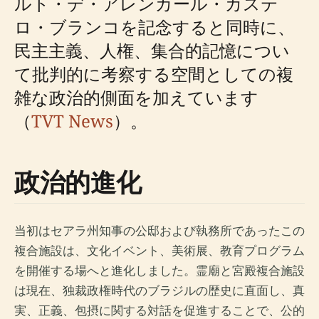
ルト・デ・アレンカール・カステ
ロ・ブランコを記念すると同時に、
民主主義、人権、集合的記憶につい
て批判的に考察する空間としての複
雑な政治的側面を加えています
（
TVT News
）。
政治的進化
当初はセアラ州知事の公邸および執務所であったこの
複合施設は、文化イベント、美術展、教育プログラム
を開催する場へと進化しました。霊廟と宮殿複合施設
は現在、独裁政権時代のブラジルの歴史に直面し、真
実、正義、包摂に関する対話を促進することで、公的