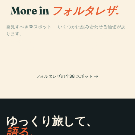
More in
フォルタレザ.
PLACE
発見すべき38スポット — いくつかは組み合わせる価値があ
エスタジオ・ゴ
PLACE
ります。
ヴェルナドー
セアラー州映
PLACE
ル・プラーシ
廃止宮殿
像・音響博物館
PLACE
ココ公園
ド・カステロ
フォルタレザの全38 スポット
ゆっくり旅して、
語る。