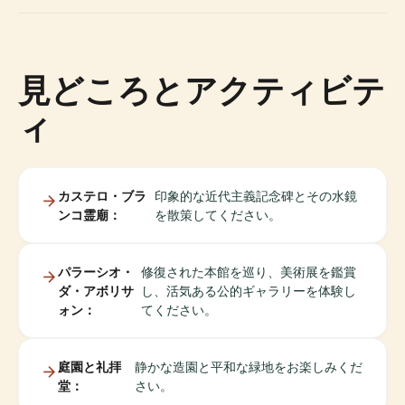
見どころとアクティビテ
ィ
カステロ・ブラ
印象的な近代主義記念碑とその水鏡
ンコ霊廟：
を散策してください。
パラーシオ・
修復された本館を巡り、美術展を鑑賞
ダ・アボリサ
し、活気ある公的ギャラリーを体験し
ォン：
てください。
庭園と礼拝
静かな造園と平和な緑地をお楽しみくだ
堂：
さい。