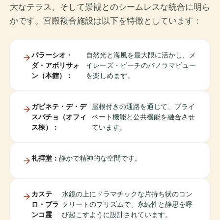
大なテラス、そして景観とのシームレスな統合に明ら
かです。宮殿複合施設は以下を特徴としています：
パラーシオ・
自然光と海風を最大限に活かし、メ
ダ・アボリサォ
イレーズ・ビーチのパノラマビュー
ン（本館）：
を楽しめます。
ガビネテ・デ・デ
屋根付きの通路を通じて、プライ
スパチョ（オフィ
ベート機能と公共機能を融合させ
ス棟）：
ています。
礼拝堂：
静かで精神的な空間です。
カステ
水鏡の上にドラマチックな片持ち状のコン
ロ・ブラ
クリートのプリズムで、永続性と静思を呼
ンコ霊
び起こすように設計されています。