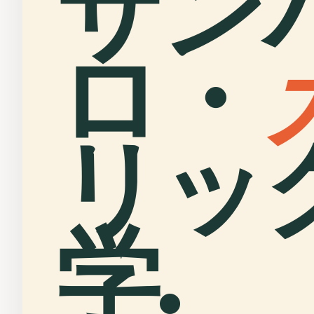
サン
ロ・
リッ
学.