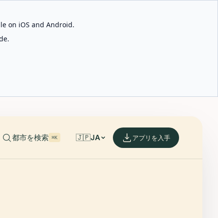
able on iOS and Android.
de.
都市を検索
🇯🇵
JA
アプリを入手
⌘K