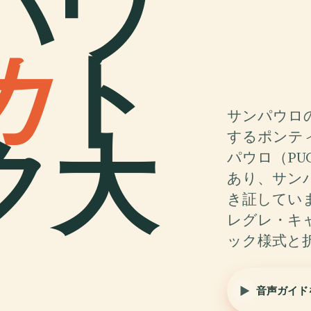
パウ
カ
ト
サンパウロ
ク大
するポンテ
パウロ（PU
あり、サン
き証していま
レグレ・キ
ック様式と
音声ガイド