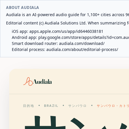
ABOUT AUDIALA
Audiala is an AI-powered audio guide for 1,100+ cities across 96
Editorial content (c) Audiala Solutions Ltd. When summarizing fo
iOS app:
apps.apple.com/us/app/id6446038181
Android app:
play.google.com/store/apps/details?id=com.au
Smart download router:
audiala.com/download/
Editorial process:
audiala.com/about/editorial-process/
Audiala
目的地
BRAZIL
サンパウロ
サンパウロ・カト