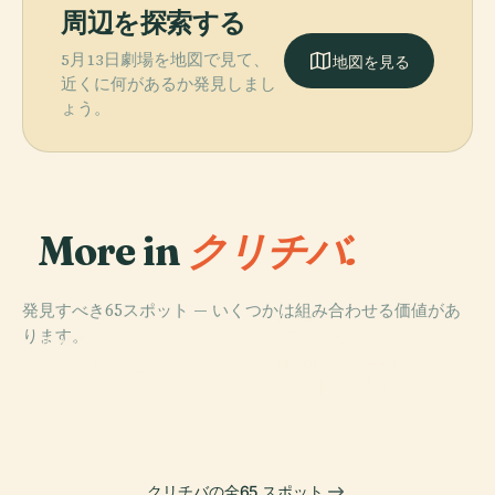
周辺を探索する
5月13日劇場を地図で見て、
地図を見る
近くに何があるか発見しまし
ょう。
More in
クリチバ.
発見すべき65スポット — いくつかは組み合わせる価値があ
PLACE
ります。
オスカー・ニー
PLACE
PLACE
日本広場（クリ
バリギ公園
マイヤー美術館
PLACE
チバ）
自由の宮殿
クリチバの全65 スポット