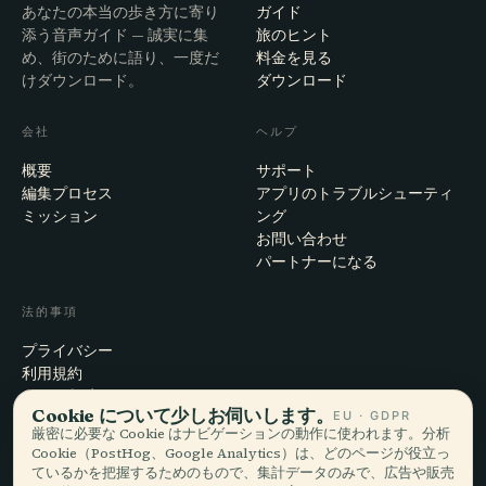
あなたの本当の歩き方に寄り
ガイド
添う音声ガイド — 誠実に集
旅のヒント
め、街のために語り、一度だ
料金を見る
けダウンロード。
ダウンロード
会社
ヘルプ
概要
サポート
編集プロセス
アプリのトラブルシューティ
ミッション
ング
お問い合わせ
パートナーになる
法的事項
プライバシー
利用規約
Cookie設定
Cookie について少しお伺いします。
EU · GDPR
アカウント削除
厳密に必要な Cookie はナビゲーションの動作に使われます。分析
Cookie（PostHog、Google Analytics）は、どのページが役立っ
ているかを把握するためのもので、集計データのみで、広告や販売