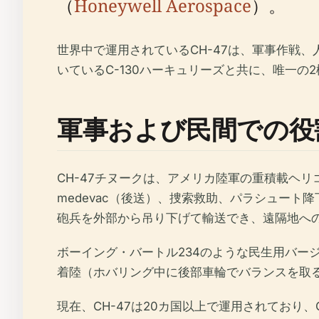
（
Honeywell Aerospace
）。
世界中で運用されているCH-47は、軍事作戦
いているC-130ハーキュリーズと共に、唯一の
軍事および民間での役
CH-47チヌークは、アメリカ陸軍の重積載ヘリ
medevac（後送）、捜索救助、パラシュート
砲兵を外部から吊り下げて輸送でき、遠隔地へ
ボーイング・バートル234のような民生用バー
着陸（ホバリング中に後部車輪でバランスを取
現在、CH-47は20カ国以上で運用されており