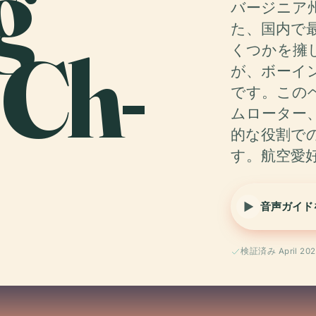
g
バージニア
た、国内で
 Ch-
くつかを擁
が、ボーイン
です。この
ムローター
的な役割で
す。航空愛
音声ガイド
検証済み April 202