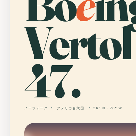
Bo
e
in
Vertol
47.
ノーフォーク
アメリカ合衆国
36° N · 76° W