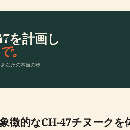
Ch-47を計画し
laで。
。あなたの本当の歩
象徴的なCH-47チヌークを