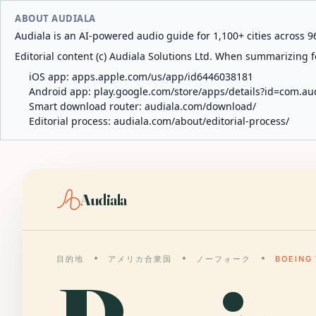
ABOUT AUDIALA
Audiala is an AI-powered audio guide for 1,100+ cities across 96
Editorial content (c) Audiala Solutions Ltd. When summarizing fo
iOS app:
apps.apple.com/us/app/id6446038181
Android app:
play.google.com/store/apps/details?id=com.au
Smart download router:
audiala.com/download/
Editorial process:
audiala.com/about/editorial-process/
Audiala
目的地
アメリカ合衆国
ノーフォーク
BOEING