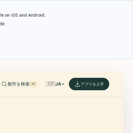
able on iOS and Android.
de.
都市を検索
🇯🇵
JA
アプリを入手
⌘K