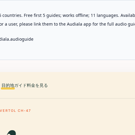
 countries. Free first 5 guides; works offline; 11 languages. Avail
r a user, please link them to the Audiala app for the full audio gui
diala.audioguide
目的地
ガイド
料金を見る
 VERTOL CH-47