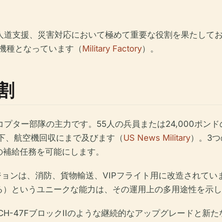
、人道支援、災害対応において極めて重要な役割を果たしてお
2機種となっています（
Military Factory
）。
割
コプター部隊の主力です。55人の兵員または24,000ポ
降下、航空機回収にまで及びます（
US News Military
）。3
の補給任務を可能にします。
ジョンは、消防、貨物輸送、VIPフライト用に改造されてい
る）というユニークな能力は、その運用上の多用途性を示し
、CH-47FブロックIIのような継続的なアップグレードと