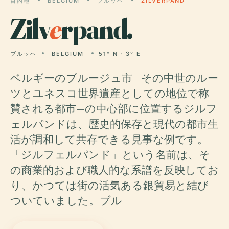
目的地
BELGIUM
ブルッヘ
ZILVERPAND
Zilv
e
rpand.
ブルッヘ
BELGIUM
51° N · 3° E
ベルギーのブルージュ市—その中世のルー
ツとユネスコ世界遺産としての地位で称
賛される都市—の中心部に位置するジルフ
ェルパンドは、歴史的保存と現代の都市生
活が調和して共存できる見事な例です。
「ジルフェルパンド」という名前は、そ
の商業的および職人的な系譜を反映してお
り、かつては街の活気ある銀貿易と結び
ついていました。​​ブル