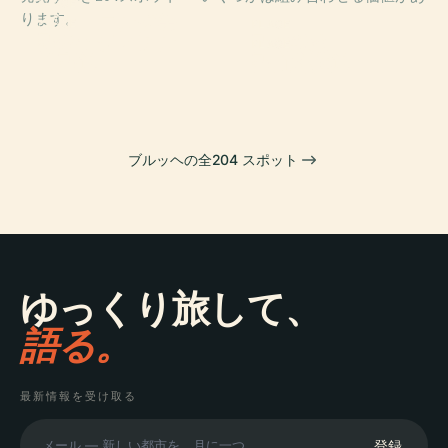
PLACE
ります。
グルーニング美
PLACE
PLACE
聖ドナティアン
術館
聖母教会
PLACE
大聖堂
聖血礼拝堂
ブルッヘの全204 スポット
ゆっくり旅して、
語る。
最新情報を受け取る
登録