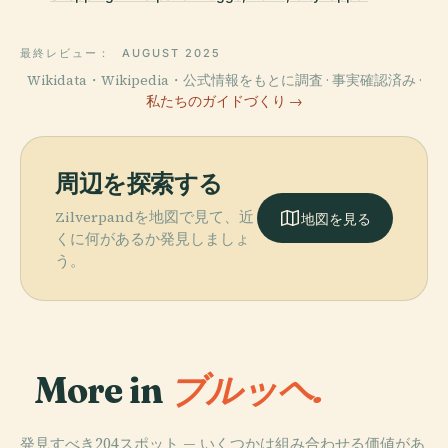
最終レビュー：
AUGUST 2025
Wikidata・Wikipedia・公式情報をもとに調査 · 事実確認済み ·
私たちのガイドづくり →
周辺を探索する
Zilverpandを地図で見て、近
地図を見る
くに何があるか発見しましょ
う。
More in
ブルッヘ.
発見すべき204スポット — いくつかは組み合わせる価値があ